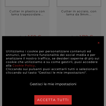
Cutter in plastica con
Cutter in acciaio, con
lama trapezoidale...
lama da 9mm...
1,50 €
1,70 €
a partire da
a partire da
×
CAD.
CAD.
DETTAGLI
DETTAGLI
Utilizziamo i cookie per personalizzare contenuti ed
annunci, per fornire funzionalità dei social media e per
analizzare il nostro traffico, se desideri saperne di più sui
cookie che utilizziamo e su come gestirli, puoi accedere
alla
Cookie Policy
.
Cliccando sui pulsanti puoi accettarli tutti o selezionarli
cliccando sul tasto "Gestisci le mie impostazioni".
Gestisci le mie impostazioni
ACCETTA TUTTI