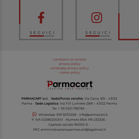
SEGUICI
SEGUICI
condizioni di vendita
privacy policy
whatsapp privacy policy
cookie policy
PARMACART s.r.l.
-
Sede/Punto vendita
: Via Carra, 9/A - 43122
Parma -
Sede Logistica
: Via F.lli Lumière 28/A – 43122 Parma
Tel.
+ 39 0521.785765
-
WhatsApp
339 5670258
-
info@parmacart.it
P. IVA
02380200341
- Numero REA: PR-
233326
-
Capitale sociale 90000 € -
PEC
amministrazione.parmacart@legalmail.it