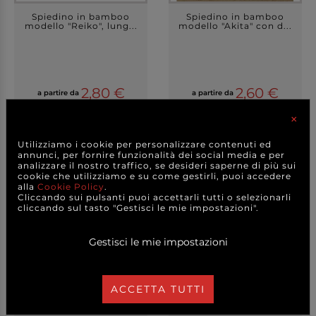
Spiedino in bamboo
Spiedino in bamboo
modello "Reiko", lung...
modello "Akita" con d...
2,80 €
2,60 €
a partire da
a partire da
A CONFEZIONE
A CONFEZIONE
×
DETTAGLI
DETTAGLI
Utilizziamo i cookie per personalizzare contenuti ed
annunci, per fornire funzionalità dei social media e per
analizzare il nostro traffico, se desideri saperne di più sui
cookie che utilizziamo e su come gestirli, puoi accedere
alla
Cookie Policy
.
Cliccando sui pulsanti puoi accettarli tutti o selezionarli
cliccando sul tasto "Gestisci le mie impostazioni".
Gestisci le mie impostazioni
ACCETTA TUTTI