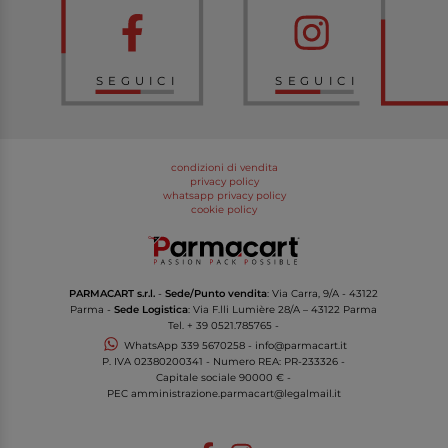
SEGUICI
SEGUICI
condizioni di vendita
privacy policy
whatsapp privacy policy
cookie policy
PARMACART s.r.l.
-
Sede/Punto vendita
: Via Carra, 9/A - 43122
Parma -
Sede Logistica
: Via F.lli Lumière 28/A – 43122 Parma
Tel.
+ 39 0521.785765
-
WhatsApp
339 5670258
-
info@parmacart.it
P. IVA
02380200341
- Numero REA: PR-
233326
-
Capitale sociale 90000 € -
PEC
amministrazione.parmacart@legalmail.it