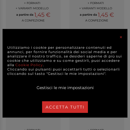
+ FORMATI
+ FORMATI
+ VARIANTI MODELLO
+ VARIANTI MODELLO
1,45 €
1,45 €
a partire da
a partire da
A CONFEZIONE
A CONFEZIONE
DETTAGLI
DETTAGLI
×
Utilizziamo i cookie per personalizzare contenuti ed
annunci, per fornire funzionalità dei social media e per
analizzare il nostro traffico, se desideri saperne di più sui
cookie che utilizziamo e su come gestirli, puoi accedere
alla
Cookie Policy
.
Cliccando sui pulsanti puoi accettarli tutti o selezionarli
cliccando sul tasto "Gestisci le mie impostazioni".
Gestisci le mie impostazioni
ACCETTA TUTTI
Tovagliolo in carta 2 veli
Tovagliolo in carta 2 veli
arancione...
fuxia...