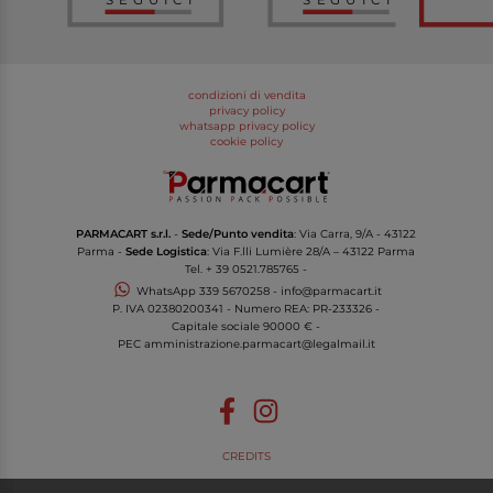
condizioni di vendita
privacy policy
whatsapp privacy policy
cookie policy
PARMACART s.r.l.
-
Sede/Punto vendita
: Via Carra, 9/A - 43122
Parma -
Sede Logistica
: Via F.lli Lumière 28/A – 43122 Parma
Tel.
+ 39 0521.785765
-
WhatsApp
339 5670258
-
info@parmacart.it
P. IVA
02380200341
- Numero REA: PR-
233326
-
Capitale sociale 90000 € -
PEC
amministrazione.parmacart@legalmail.it
CREDITS