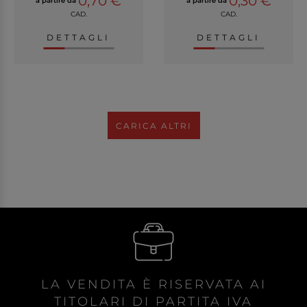
0,70 €
0,30 €
a partire da
a partire da
CAD.
CAD.
DETTAGLI
DETTAGLI
CARICA ALTRI
LA VENDITA È RISERVATA AI
TITOLARI DI PARTITA IVA