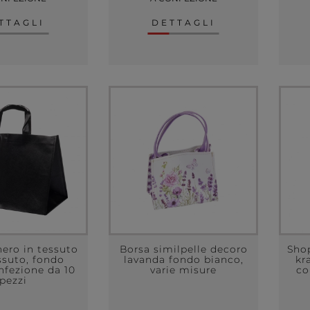
TTAGLI
DETTAGLI
ero in tessuto
Borsa similpelle decoro
Shop
ssuto, fondo
lavanda fondo bianco,
kr
nfezione da 10
varie misure
co
pezzi