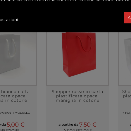
A
ostazioni
 bianco carta
Shopper rosso in carta
Sho
icata opaca,
plastificata opaca,
pla
ia in cotone
maniglia in cotone
 VARIANTI MODELLO
+ FO
5,00 €
7,50 €
e da
a partire da
ONFEZIONE
A CONFEZIONE