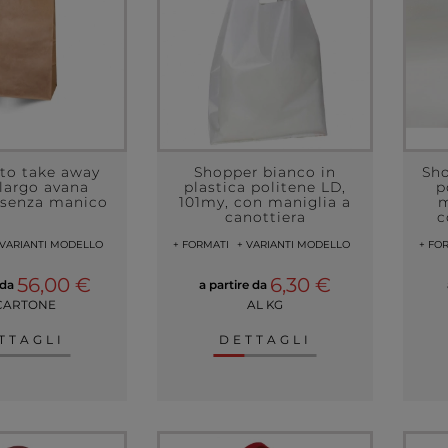
to take away
Shopper bianco in
Sho
largo avana
plastica politene LD,
p
o senza manico
101my, con maniglia a
m
canottiera
c
 VARIANTI MODELLO
+ FORMATI
+ VARIANTI MODELLO
+ FO
56,00 €
6,30 €
 da
a partire da
CARTONE
AL KG
TTAGLI
DETTAGLI