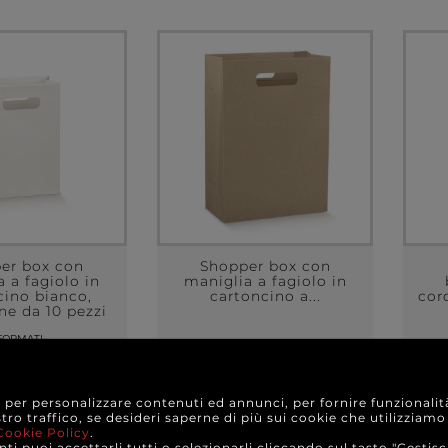
er box con
Shopper box con
 a fagiolo in
maniglia a fagiolo in
cino bianco,
cartoncino a...
cor
ne da 10 pezzi
FORMATI
3,40 €
8,30 €
e da
a partire da
ONFEZIONE
A CONFEZIONE
e per personalizzare contenuti ed annunci, per fornire funzionalit
stro traffico, se desideri saperne di più sui cookie che utilizziamo
Cookie Policy
.
TTAGLI
DETTAGLI
ti puoi accettarli tutti o selezionarli cliccando sul tasto "Gestisc