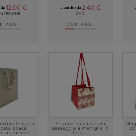
12,00 €
2,40 €
e da
a partire da
ONFEZIONE
CAD.
TTAGLI
DETTAGLI
ortora in carta
Shopper in carta con
Sho
icata opaca,
paesaggio e maniglia in
co
ia in cotone
fettu...