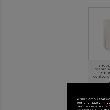
Shopp
maniglia
carton
confezio
+ 
a partir
A C
Utilizziamo i cooki
per analizzare il no
puoi accedere alla
DE
Cliccando sui pulsan