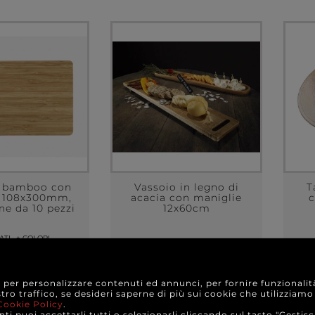
e bamboo con
Vassoio in legno di
T
, 108x300mm,
acacia con maniglie
c
ne da 10 pezzi
12x60cm
ATI
+ COLORI
ANTI MODELLO
8,80 €
13,50 €
e da
a partire da
a
ONFEZIONE
CAD.
e per personalizzare contenuti ed annunci, per fornire funzionalit
stro traffico, se desideri saperne di più sui cookie che utilizziamo
Cookie Policy
.
TTAGLI
DETTAGLI
ti puoi accettarli tutti o selezionarli cliccando sul tasto "Gestisc