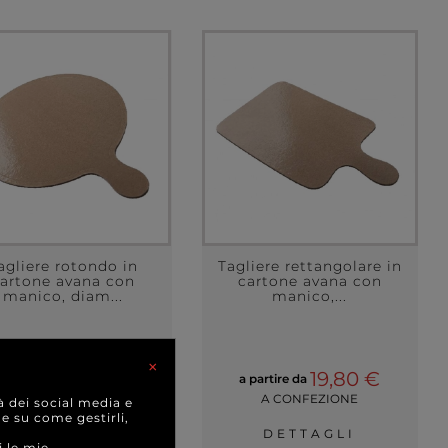
agliere rotondo in
Tagliere rettangolare in
artone avana con
cartone avana con
manico, diam...
manico,...
×
19,80 €
19,80 €
 partire da
a partire da
A CONFEZIONE
A CONFEZIONE
à dei social media e
 e su come gestirli,
DETTAGLI
DETTAGLI
i le mie