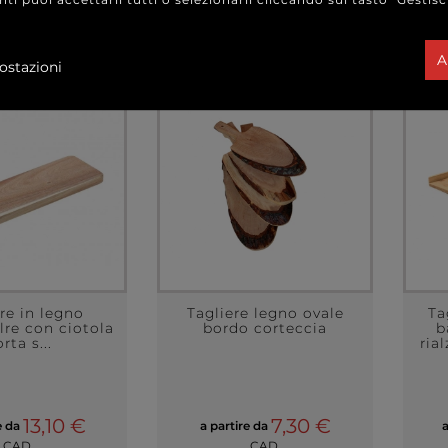
A
ostazioni
re in legno
Tagliere legno ovale
Ta
lre con ciotola
bordo corteccia
b
rta s...
ria
13,10 €
7,30 €
e da
a partire da
a
CAD.
CAD.