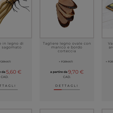
e in legno di
Tagliere legno ovale con
Va
o sagomato
manico e bordo
ar
corteccia
FORMATI
+ FORMATI
+ FO
5,60 €
9,70 €
re da
a partire da
CAD.
CAD.
TTAGLI
DETTAGLI