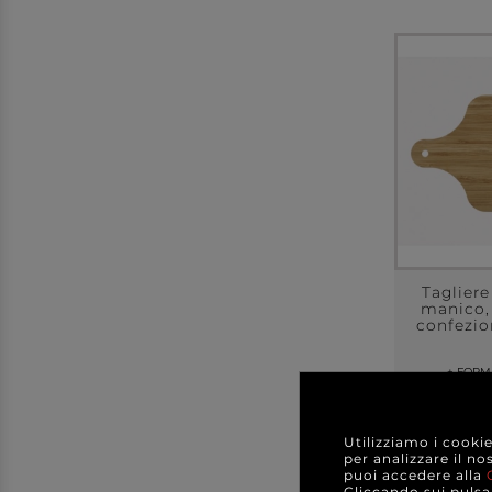
Taglier
manico
confezio
+ FORM
+ VARI
a partir
A C
Utilizziamo i cooki
per analizzare il no
puoi accedere alla
DE
Cliccando sui pulsan