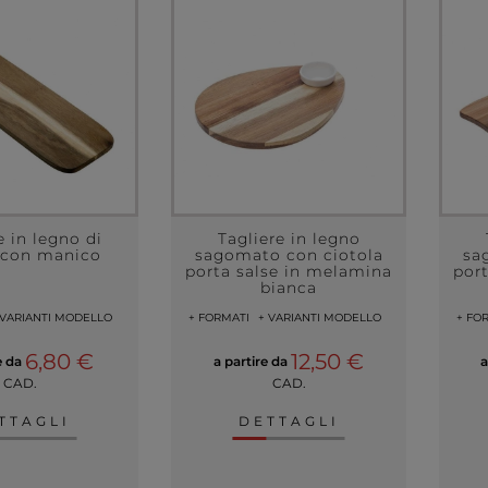
e in legno di
Tagliere in legno
 con manico
sagomato con ciotola
sa
porta salse in melamina
por
bianca
 VARIANTI MODELLO
+ FORMATI
+ VARIANTI MODELLO
+ FO
6,80 €
12,50 €
e da
a partire da
a
CAD.
CAD.
TTAGLI
DETTAGLI