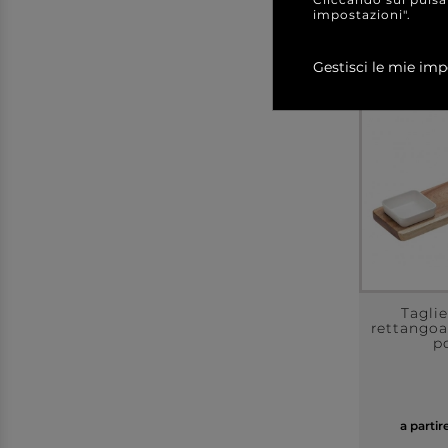
impostazioni".
Gestisci le mie imp
Taglie
rettangoa
po
a partir