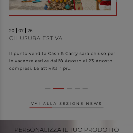
15
06
20
RESTYLING SITO
Era da tempo che volevamo rinnovare la
nostra immagine e dopo il logo, non poteva
mancare il nuovo sito, fresco e vivace con
una navigazione più int...
VAI ALLA SEZIONE NEWS
PERSONALIZZA
IL TUO PRODOTTO