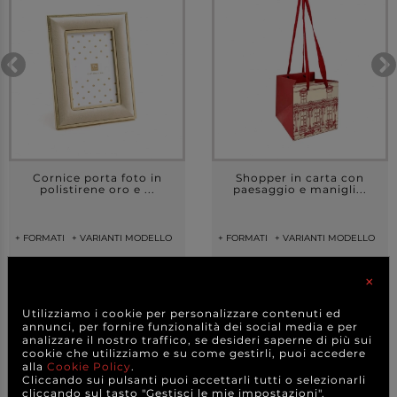
Cornice porta foto in
Shopper in carta con
polistirene oro e ...
paesaggio e manigli...
+ FORMATI
+ VARIANTI MODELLO
+ FORMATI
+ VARIANTI MODELLO
4,20 €
0,80 €
a partire da
a partire da
×
CAD.
CAD.
Utilizziamo i cookie per personalizzare contenuti ed
DETTAGLI
DETTAGLI
annunci, per fornire funzionalità dei social media e per
analizzare il nostro traffico, se desideri saperne di più sui
cookie che utilizziamo e su come gestirli, puoi accedere
alla
Cookie Policy
.
Cliccando sui pulsanti puoi accettarli tutti o selezionarli
cliccando sul tasto "Gestisci le mie impostazioni".