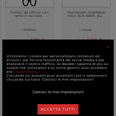
Forbici da ufficio con
Pennarello indelebile
lama in acciaio...
Pilot SCA-6600, pu...
+ FORMATI
+ COLORI
1,30 €
6,90 €
a partire da
a partire da
×
CAD.
CAD.
DETTAGLI
DETTAGLI
Utilizziamo i cookie per personalizzare contenuti ed
annunci, per fornire funzionalità dei social media e per
analizzare il nostro traffico, se desideri saperne di più sui
cookie che utilizziamo e su come gestirli, puoi accedere
alla
Cookie Policy
.
Cliccando sui pulsanti puoi accettarli tutti o selezionarli
cliccando sul tasto "Gestisci le mie impostazioni".
Gestisci le mie impostazioni
ACCETTA TUTTI