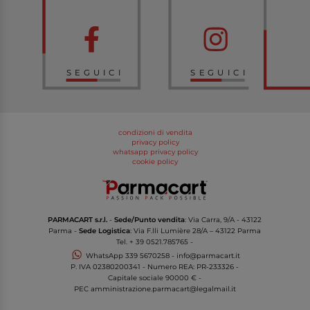
SEGUICI
SEGUICI
condizioni di vendita
privacy policy
whatsapp privacy policy
cookie policy
PARMACART s.r.l.
-
Sede/Punto vendita
: Via Carra, 9/A - 43122
Parma -
Sede Logistica
: Via F.lli Lumière 28/A – 43122 Parma
Tel.
+ 39 0521.785765
-
WhatsApp
339 5670258
-
info@parmacart.it
P. IVA
02380200341
- Numero REA: PR-
233326
-
Capitale sociale 90000 € -
PEC
amministrazione.parmacart@legalmail.it