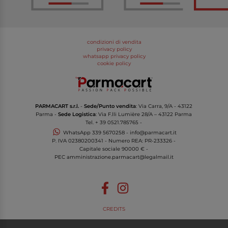
condizioni di vendita
privacy policy
whatsapp privacy policy
cookie policy
PARMACART s.r.l.
-
Sede/Punto vendita
: Via Carra, 9/A - 43122
Parma -
Sede Logistica
: Via F.lli Lumière 28/A – 43122 Parma
Tel.
+ 39 0521.785765
-
WhatsApp
339 5670258
-
info@parmacart.it
P. IVA
02380200341
- Numero REA: PR-
233326
-
Capitale sociale 90000 € -
PEC
amministrazione.parmacart@legalmail.it
CREDITS