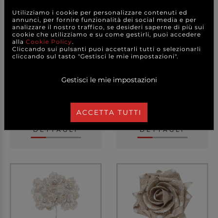
Utilizziamo i cookie per personalizzare contenuti ed
annunci, per fornire funzionalità dei social media e per
analizzare il nostro traffico, se desideri saperne di più sui
cookie che utilizziamo e su come gestirli, puoi accedere
alla
Cookie Policy
.
Cliccando sui pulsanti puoi accettarli tutti o selezionarli
Pick spicchio pera,
Pick spicchio pera,
cliccando sul tasto "Gestisci le mie impostazioni".
confezione da 72 pez...
confezione da 96 pez...
Gestisci le mie impostazioni
7,50 €
7,50 €
a partire da
a partire da
ACCETTA TUTTI
A CONFEZIONE
A CONFEZIONE
DETTAGLI
DETTAGLI