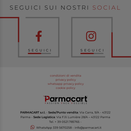
SEGUICI SUI NOSTRI
SOCIAL
SEGUICI
SEGUICI
condizioni di vendita
privacy policy
whatsapp privacy policy
cookie policy
PARMACART s.r.l.
-
Sede/Punto vendita
: Via Carra, 9/A - 43122
Parma -
Sede Logistica
: Via F.lli Lumière 28/A – 43122 Parma
Tel.
+ 39 0521.785765
-
WhatsApp
339 5670258
-
info@parmacart.it