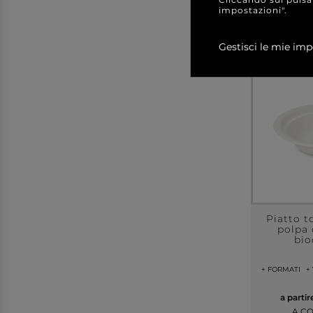
impostazioni".
Gestisci le mie imp
Piatto t
polpa 
bio
+ FORMATI
+
a parti
A C