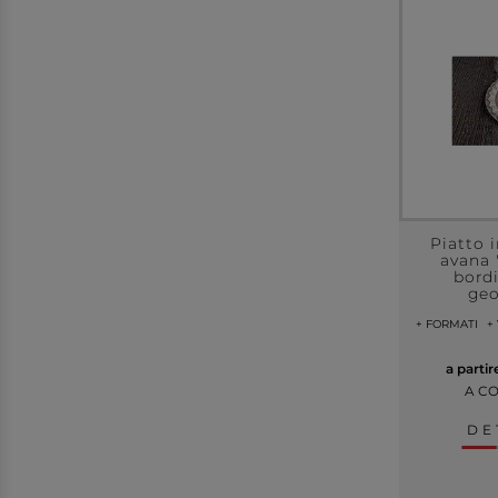
Piatto 
avana 
bord
ge
+ FORMATI
+
a parti
A C
DE