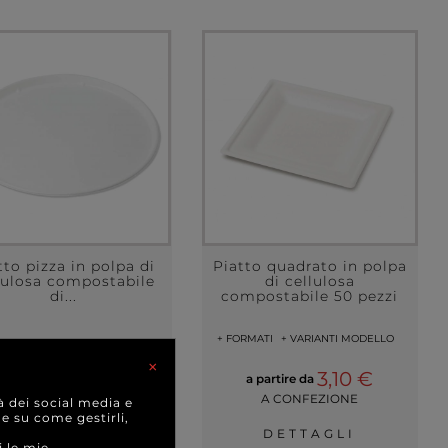
tto pizza in polpa di
Piatto quadrato in polpa
lulosa compostabile
di cellulosa
di...
compostabile 50 pezzi
+ FORMATI
+ VARIANTI MODELLO
×
7,00 €
3,10 €
a partire da
a partire da
A CONFEZIONE
A CONFEZIONE
à dei social media e
 e su come gestirli,
DETTAGLI
DETTAGLI
i le mie