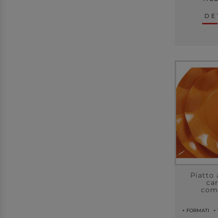
DE
Piatto 
ca
com
+ FORMATI
+