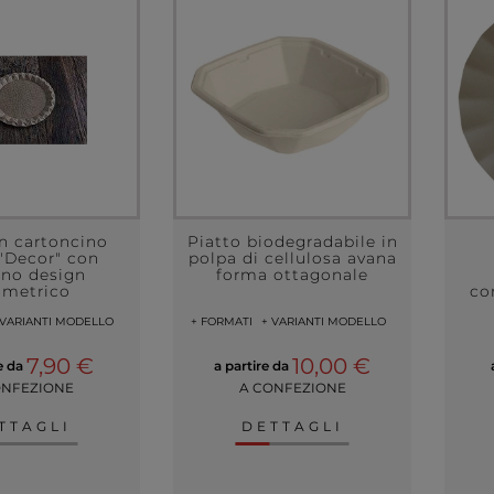
in cartoncino
Piatto biodegradabile in
"Decor" con
polpa di cellulosa avana
ino design
forma ottagonale
ometrico
co
 VARIANTI MODELLO
+ FORMATI
+ VARIANTI MODELLO
7,90 €
10,00 €
re da
a partire da
ONFEZIONE
A CONFEZIONE
TTAGLI
DETTAGLI