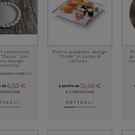
in cartoncino
Piatto quadrato design
Pi
 "Decor" con
"Onda" in polpa di
gr
ino design
cellulos...
co
ometrico
 VARIANTI MODELLO
6,50 €
15,40 €
re da
a partire da
ONFEZIONE
A CONFEZIONE
TTAGLI
DETTAGLI