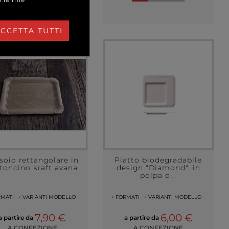
CCETTA TUTTI
soio rettangolare in
Piatto biodegradabile
toncino kraft avana
design "Diamond", in
polpa d...
RMATI
+ VARIANTI MODELLO
+ FORMATI
+ VARIANTI MODELLO
7,90 €
6,00 €
a partire da
a partire da
A CONFEZIONE
A CONFEZIONE