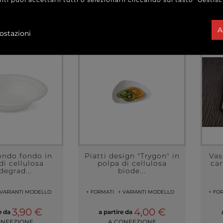
A
ostazioni
ondo fondo in
Piatti design "Trygon" in
Vas
di cellulosa
polpa di cellulosa
car
degrad...
biode...
 VARIANTI MODELLO
+ FORMATI
+ VARIANTI MODELLO
+ FO
3,90 €
4,00 €
re da
a partire da
ONFEZIONE
A CONFEZIONE