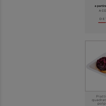
a partir
A C
DE
Piatt
quadrat
polpa