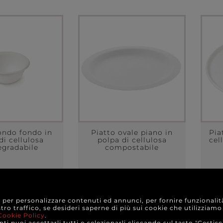
ondo fondo in
Piatto ovale piano in
Pia
di cellulosa
polpa di cellulosa
cel
egradabile
compostabile
4,30 €
5,10 €
e da
a partire da
ONFEZIONE
A CONFEZIONE
e per personalizzare contenuti ed annunci, per fornire funzionalit
stro traffico, se desideri saperne di più sui cookie che utilizziamo
Cookie Policy
.
TTAGLI
DETTAGLI
ti puoi accettarli tutti o selezionarli cliccando sul tasto "Gestisc