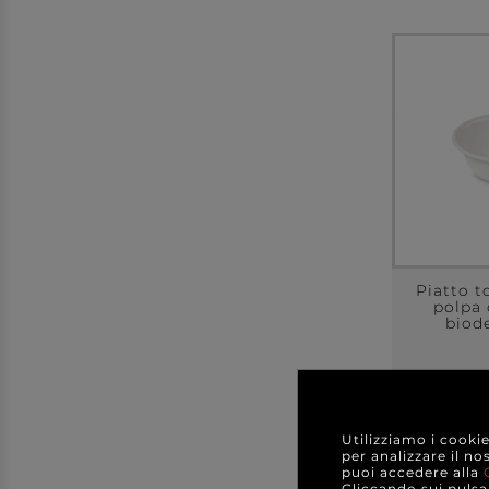
Piatto t
polpa 
biod
a partir
A C
Utilizziamo i cooki
per analizzare il no
puoi accedere alla
DE
Cliccando sui pulsan