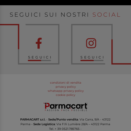
SEGUICI SUI NOSTRI
SOCIAL
SEGUICI
SEGUICI
condizioni di vendita
privacy policy
whatsapp privacy policy
cookie policy
PARMACART s.r.l.
-
Sede/Punto vendita
: Via Carra, 9/A - 43122
Parma -
Sede Logistica
: Via F.lli Lumière 28/A – 43122 Parma
Tel.
+ 39 0521.785765
-