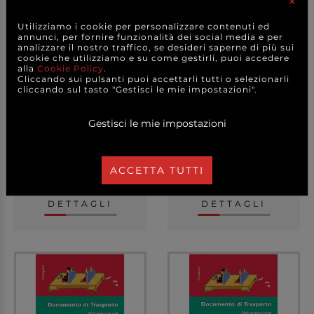
×
Utilizziamo i cookie per personalizzare contenuti ed
annunci, per fornire funzionalità dei social media e per
analizzare il nostro traffico, se desideri saperne di più sui
cookie che utilizziamo e su come gestirli, puoi accedere
alla
Cookie Policy
.
Cliccando sui pulsanti puoi accettarli tutti o selezionarli
cliccando sul tasto "Gestisci le mie impostazioni".
Cartella azzeramenti
Blocco da 25 comande a
giornalieri con spi...
tagliandi 2 copie...
Gestisci le mie impostazioni
8,50 €
4,80 €
a partire da
a partire da
ACCETTA TUTTI
CAD.
CAD.
DETTAGLI
DETTAGLI