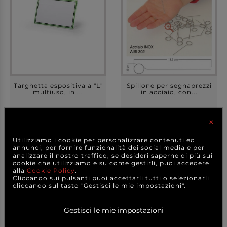
Targhetta espositiva a "L"
Spillone per segnaprezzi
multiuso, in ...
in acciaio, con...
×
+ FORMATI
+ FORMATI
1,60 €
4,50 €
Utilizziamo i cookie per personalizzare contenuti ed
a partire da
a partire da
annunci, per fornire funzionalità dei social media e per
CAD.
A CONFEZIONE
analizzare il nostro traffico, se desideri saperne di più sui
cookie che utilizziamo e su come gestirli, puoi accedere
DETTAGLI
DETTAGLI
alla
Cookie Policy
.
Cliccando sui pulsanti puoi accettarli tutti o selezionarli
cliccando sul tasto "Gestisci le mie impostazioni".
Gestisci le mie impostazioni