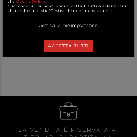
alla
Cookie Policy
.
Cliccando sui pulsanti puoi accettarli tutti o selezionarli
cliccando sul tasto "Gestisci le mie impostazioni".
Gestisci le mie impostazioni
12,10 €
17,10 €
a partire da
a partire da
A CONFEZIONE
A CONFEZIONE
DETTAGLI
DETTAGLI
ACCETTA TUTTI
LA VENDITA È RISERVATA AI