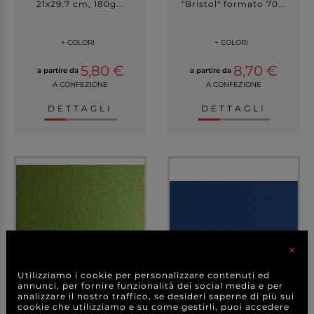
21x29.7 cm, 180g...
"Bristol" formato 70...
+ COLORI
+ COLORI
5,80 €
8,70 €
a partire da
a partire da
A CONFEZIONE
A CONFEZIONE
DETTAGLI
DETTAGLI
×
Utilizziamo i cookie per personalizzare contenuti ed
annunci, per fornire funzionalità dei social media e per
analizzare il nostro traffico, se desideri saperne di più sui
Foglio tipo Bristol
Carta colorata "Tiziano"
cookie che utilizziamo e su come gestirli, puoi accedere
"Cocktail paper" for...
A4 da 160 gr, c...