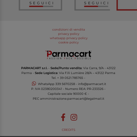
SEGUICI
SEGUICI
condizioni di vendita
privacy policy
whatsapp privacy policy
cookie policy
PARMACART s.r.l.
-
Sede/Punto vendita
: Via Carra, 9/A - 43122
Parma -
Sede Logistica
: Via F.lli Lumière 28/A – 43122 Parma
Tel.
+ 39 0521.785765
-
WhatsApp
339 5670258
-
info@parmacart.it
P. IVA
02380200341
- Numero REA: PR-
233326
-
Capitale sociale 90000 € -
PEC
amministrazione.parmacart@legalmail.it
CREDITS