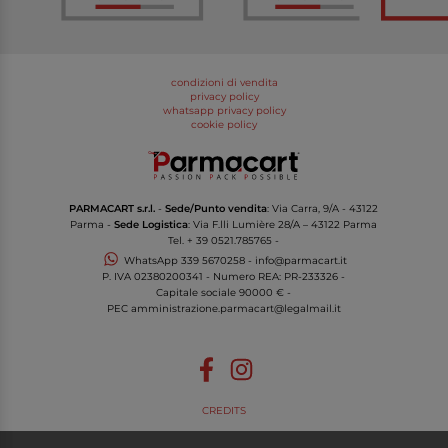
condizioni di vendita
privacy policy
whatsapp privacy policy
cookie policy
PARMACART s.r.l.
-
Sede/Punto vendita
: Via Carra, 9/A - 43122
Parma -
Sede Logistica
: Via F.lli Lumière 28/A – 43122 Parma
Tel.
+ 39 0521.785765
-
WhatsApp
339 5670258
-
info@parmacart.it
P. IVA
02380200341
- Numero REA: PR-
233326
-
Capitale sociale 90000 € -
PEC
amministrazione.parmacart@legalmail.it
CREDITS