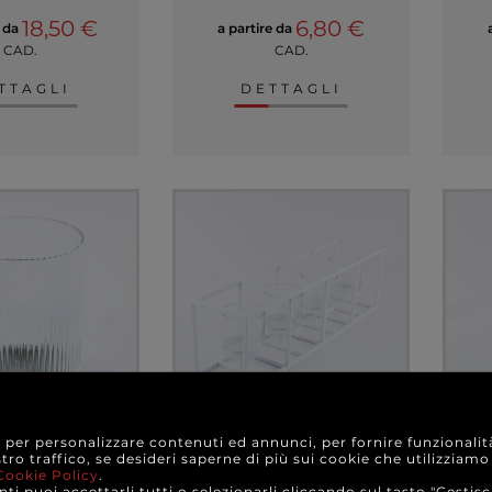
18,50 €
6,80 €
e da
a partire da
CAD.
CAD.
TTAGLI
DETTAGLI
e per personalizzare contenuti ed annunci, per fornire funzionalit
dela in vetro
Struttura in metallo con
Po
stro traffico, se desideri saperne di più sui cookie che utilizziamo
nte e metallo,
4 portacandele in vetro,
con 
Cookie Policy
.
 dimensioni
vari colori
ti puoi accettarli tutti o selezionarli cliccando sul tasto "Gestisc