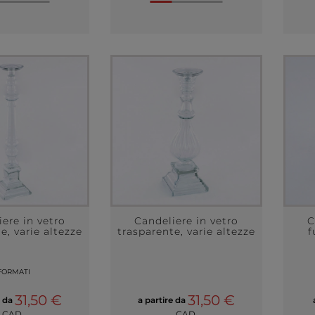
ere in vetro
Candeliere in vetro
C
e, varie altezze
trasparente, varie altezze
f
FORMATI
31,50 €
31,50 €
e da
a partire da
CAD.
CAD.