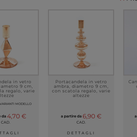
dela in vetro
Portacandela in vetro
Can
iametro 9 cm,
ambra, diametro 9 cm,
a regalo, varie
con scatola regalo, varie
ltezze
altezze
 VARIANTI MODELLO
4,70 €
6,90 €
e da
a partire da
a
CAD.
CAD.
TTAGLI
DETTAGLI