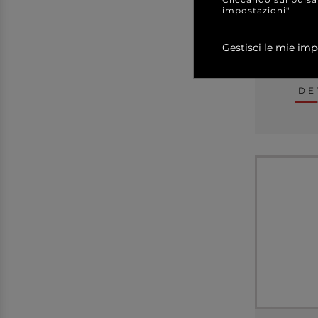
impostazioni".
Gestisci le mie imp
a partir
DE