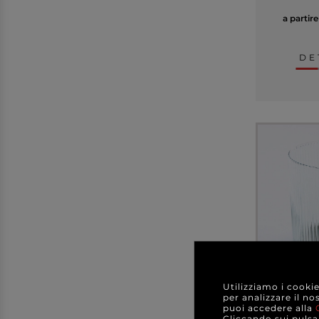
a partir
DE
Utilizziamo i cooki
Portacan
per analizzare il no
traspare
puoi accedere alla
varie
Cliccando sui pulsan