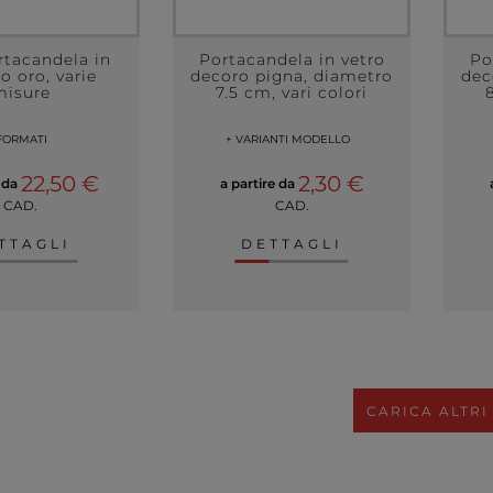
rtacandela in
Portacandela in vetro
Po
o oro, varie
decoro pigna, diametro
dec
misure
7.5 cm, vari colori
FORMATI
+ VARIANTI MODELLO
22,50 €
2,30 €
e da
a partire da
CAD.
CAD.
TTAGLI
DETTAGLI
CARICA ALTRI