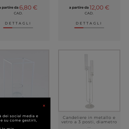
6,80 €
12,00 €
a partire da
a partire da
CAD.
CAD.
DETTAGLI
DETTAGLI
×
à dei social media e
rtacandela in vetro
Candeliere in metallo e
 e su come gestirli,
struttura in metallo,
vetro a 3 posti, diametro
vari colori
...
i le mie