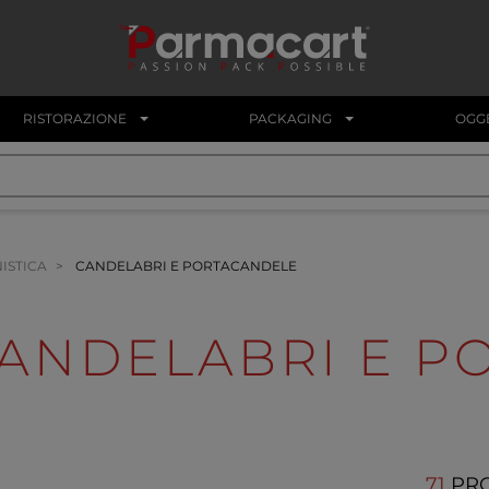
RISTORAZIONE
PACKAGING
OGGE
NISTICA
CANDELABRI E PORTACANDELE
ANDELABRI E P
71
PR