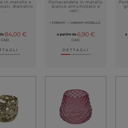
e in metallo e
Portacandela in metallo
Por
posti, diametro
bianco antichizzato e
g
...
vetr...
+ FORMATI
+ VARIANTI MODELLO
84,00 €
6,90 €
 da
a partire da
a
CAD.
CAD.
TTAGLI
DETTAGLI