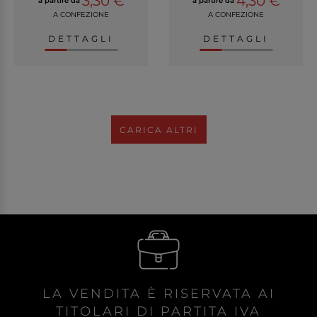
3,30 €
4,30 €
a partire da
a partire da
A CONFEZIONE
A CONFEZIONE
DETTAGLI
DETTAGLI
CARICA ALTRI
LA VENDITA È RISERVATA AI
TITOLARI DI PARTITA IVA