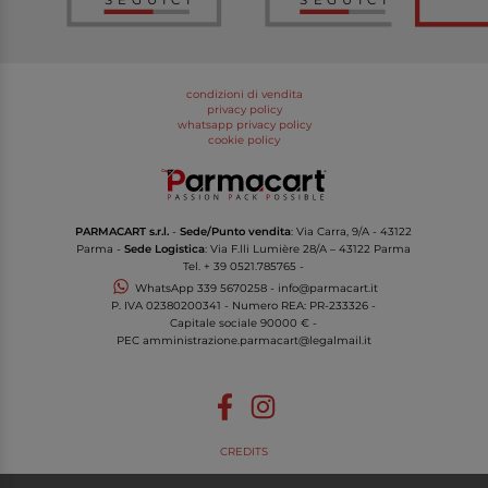
condizioni di vendita
privacy policy
whatsapp privacy policy
cookie policy
PARMACART s.r.l.
-
Sede/Punto vendita
: Via Carra, 9/A - 43122
Parma -
Sede Logistica
: Via F.lli Lumière 28/A – 43122 Parma
Tel.
+ 39 0521.785765
-
WhatsApp
339 5670258
-
info@parmacart.it
P. IVA
02380200341
- Numero REA: PR-
233326
-
Capitale sociale 90000 € -
PEC
amministrazione.parmacart@legalmail.it
CREDITS