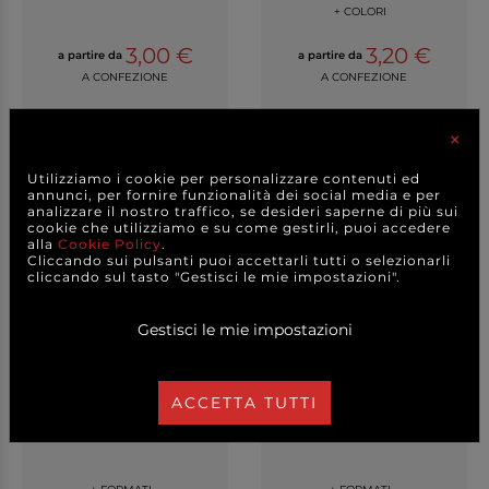
+ COLORI
3,00 €
3,20 €
a partire da
a partire da
A CONFEZIONE
A CONFEZIONE
DETTAGLI
DETTAGLI
×
Utilizziamo i cookie per personalizzare contenuti ed
annunci, per fornire funzionalità dei social media e per
analizzare il nostro traffico, se desideri saperne di più sui
cookie che utilizziamo e su come gestirli, puoi accedere
alla
Cookie Policy
.
Cliccando sui pulsanti puoi accettarli tutti o selezionarli
cliccando sul tasto "Gestisci le mie impostazioni".
Gestisci le mie impostazioni
ACCETTA TUTTI
Bicchiere flute "Design"
Bicchiere cartoncino
trasparente, 14...
kraft avana con int...