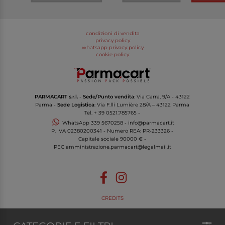
condizioni di vendita
privacy policy
whatsapp privacy policy
cookie policy
PARMACART s.r.l.
-
Sede/Punto vendita
: Via Carra, 9/A - 43122
Parma -
Sede Logistica
: Via F.lli Lumière 28/A – 43122 Parma
Tel.
+ 39 0521.785765
-
WhatsApp
339 5670258
-
info@parmacart.it
P. IVA
02380200341
- Numero REA: PR-
233326
-
Capitale sociale 90000 € -
PEC
amministrazione.parmacart@legalmail.it
CREDITS