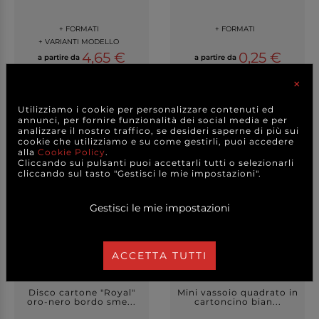
+ FORMATI
+ FORMATI
+ VARIANTI MODELLO
4,65 €
0,25 €
a partire da
a partire da
AL KG
CAD.
×
DETTAGLI
DETTAGLI
Utilizziamo i cookie per personalizzare contenuti ed
annunci, per fornire funzionalità dei social media e per
analizzare il nostro traffico, se desideri saperne di più sui
cookie che utilizziamo e su come gestirli, puoi accedere
alla
Cookie Policy
.
Cliccando sui pulsanti puoi accettarli tutti o selezionarli
cliccando sul tasto "Gestisci le mie impostazioni".
Gestisci le mie impostazioni
ACCETTA TUTTI
Disco cartone "Royal"
Mini vassoio quadrato in
oro-nero bordo sme...
cartoncino bian...