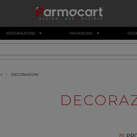
RISTORAZIONE
PACKAGING
OGGE
NI
DECORAZIONI
DECORAZ
81
PR