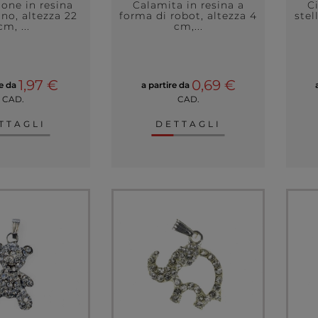
one in resina
Calamita in resina a
C
no, altezza 22
forma di robot, altezza 4
stel
cm, ...
cm,...
1,97 €
0,69 €
re da
a partire da
CAD.
CAD.
TTAGLI
DETTAGLI