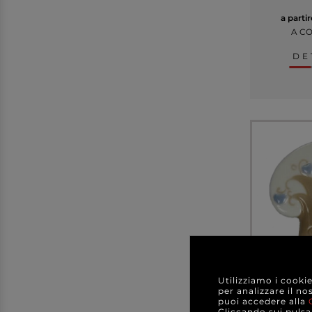
a parti
A C
DE
Utilizziamo i cooki
Albero in
per analizzare il no
magne
puoi accedere alla
confezio
Cliccando sui pulsan