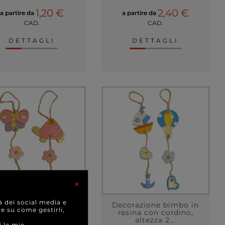
1,20 €
2,40 €
a partire da
a partire da
CAD.
CAD.
DETTAGLI
DETTAGLI
×
à dei social media e
corazione bimba in
Decorazione bimbo in
 e su come gestirli,
esina con cordino,
resina con cordino,
altezza 1...
altezza 2...
i le mie