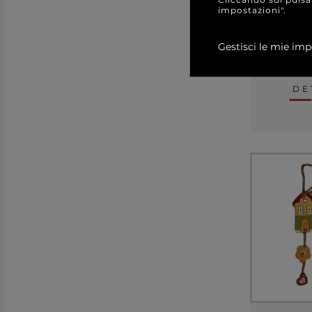
impostazioni".
Gestisci le mie imp
a partir
DE