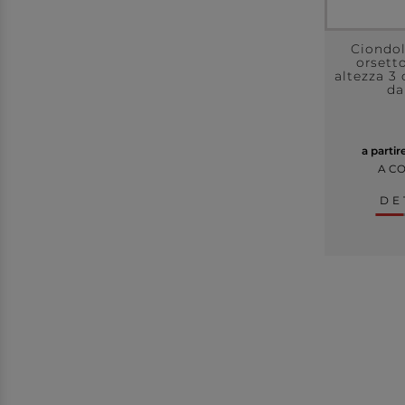
Ciondol
orsetto
altezza 3
da
a partir
A C
DE