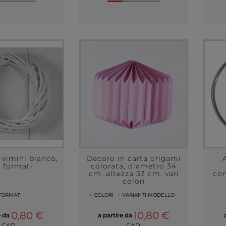
 vimini bianco,
Decoro in carta origami
i formati
colorata, diametro 34
cm, altezza 33 cm, vari
con
colori
FORMATI
+ COLORI
+ VARIANTI MODELLO
0,80 €
10,80 €
e da
a partire da
CAD.
CAD.