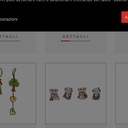
A
ostazioni
0,90 €
0,90 €
e da
a partire da
CAD.
CAD.
TTAGLI
DETTAGLI