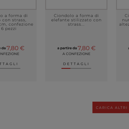
o a forma di
Ciondolo a forma di
C
 con strass,
elefante stilizzato con
nu
 cm, confezione
strass...
alte
 6 pezzi
7,80 €
7,80 €
e da
a partire da
ONFEZIONE
A CONFEZIONE
TTAGLI
DETTAGLI
CARICA ALTRI