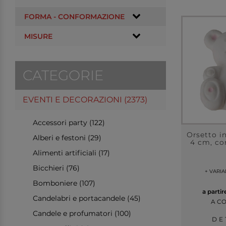
FORMA - CONFORMAZIONE
MISURE
CATEGORIE
EVENTI E DECORAZIONI (2373)
Accessori party (122)
Orsetto in
Alberi e festoni (29)
4 cm, co
Alimenti artificiali (17)
Bicchieri (76)
+ VARI
Bomboniere (107)
a parti
Candelabri e portacandele (45)
A C
Candele e profumatori (100)
DE