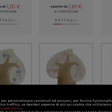
1,20 €
1,30 €
re da
a partire da
ONFEZIONE
A CONFEZIONE
TTAGLI
DETTAGLI
e per personalizzare contenuti ed annunci, per fornire funzionalit
 porcellana con
Albero in porcellana con
De
stro traffico, se desideri saperne di più sui cookie che utilizziamo
te, 6x6 cm,
magnete, 6x6 cm,
r
Cookie Policy
.
ne da 12 pezzi
confezione da 12 pezzi
ti puoi accettarli tutti o selezionarli cliccando sul tasto "Gestisc