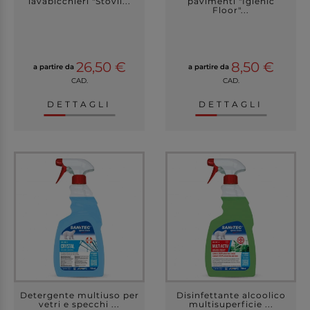
lavabicchieri "Stovil...
pavimenti "Igienic
Floor"...
26,50 €
8,50 €
a partire da
a partire da
CAD.
CAD.
DETTAGLI
DETTAGLI
Detergente multiuso per
Disinfettante alcoolico
vetri e specchi ...
multisuperficie ...