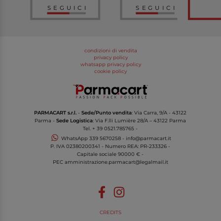
SEGUICI
SEGUICI
condizioni di vendita
privacy policy
whatsapp privacy policy
cookie policy
PARMACART s.r.l.
-
Sede/Punto vendita
: Via Carra, 9/A - 43122
Parma -
Sede Logistica
: Via F.lli Lumière 28/A – 43122 Parma
Tel.
+ 39 0521.785765
-
WhatsApp
339 5670258
-
info@parmacart.it
P. IVA
02380200341
- Numero REA: PR-
233326
-
Capitale sociale 90000 € -
PEC
amministrazione.parmacart@legalmail.it
CREDITS