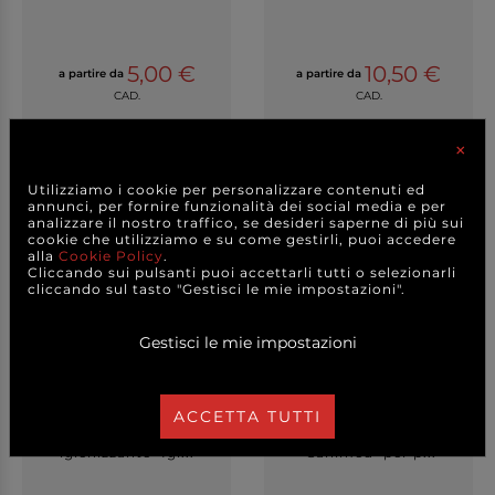
5,00 €
10,50 €
a partire da
a partire da
CAD.
CAD.
DETTAGLI
DETTAGLI
×
Utilizziamo i cookie per personalizzare contenuti ed
annunci, per fornire funzionalità dei social media e per
analizzare il nostro traffico, se desideri saperne di più sui
cookie che utilizziamo e su come gestirli, puoi accedere
alla
Cookie Policy
.
Cliccando sui pulsanti puoi accettarli tutti o selezionarli
cliccando sul tasto "Gestisci le mie impostazioni".
Gestisci le mie impostazioni
ACCETTA TUTTI
Detergente anticalcare
Detergente disinfettante
igienizzante "Igi...
"Sanimed" per p...