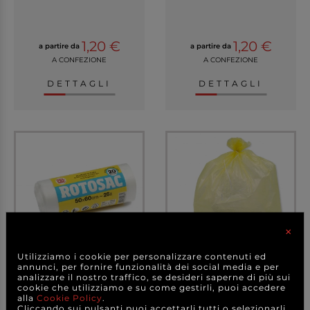
1,20 €
1,20 €
a partire da
a partire da
A CONFEZIONE
A CONFEZIONE
DETTAGLI
DETTAGLI
×
Utilizziamo i cookie per personalizzare contenuti ed
annunci, per fornire funzionalità dei social media e per
Sacco pattumiera
Sacco pattumiera giallo
analizzare il nostro traffico, se desideri saperne di più sui
trasparente da 25 litri...
da 25 litri, 50x...
cookie che utilizziamo e su come gestirli, puoi accedere
alla
Cookie Policy
.
Cliccando sui pulsanti puoi accettarli tutti o selezionarli