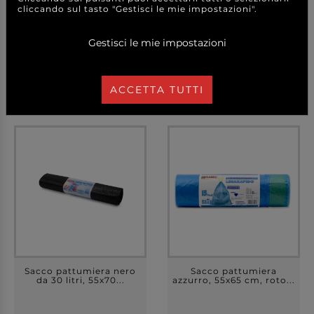
cliccando sul tasto "Gestisci le mie impostazioni".
0,80 €
0,70 €
a partire da
a partire da
Gestisci le mie impostazioni
A CONFEZIONE
A CONFEZIONE
DETTAGLI
DETTAGLI
ACCETTA TUTTI
Sacco pattumiera nero
Sacco pattumiera
da 30 litri, 55x70...
azzurro, 55x65 cm, roto...