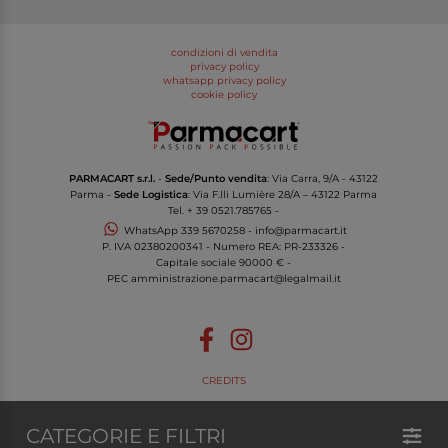
condizioni di vendita
privacy policy
whatsapp privacy policy
cookie policy
PARMACART s.r.l.
-
Sede/Punto vendita
: Via Carra, 9/A - 43122
Parma -
Sede Logistica
: Via F.lli Lumière 28/A – 43122 Parma
Tel.
+ 39 0521.785765
-
WhatsApp
339 5670258
-
info@parmacart.it
P. IVA
02380200341
- Numero REA: PR-
233326
-
Capitale sociale 90000 € -
PEC
amministrazione.parmacart@legalmail.it
CREDITS
CATEGORIE E FILTRI