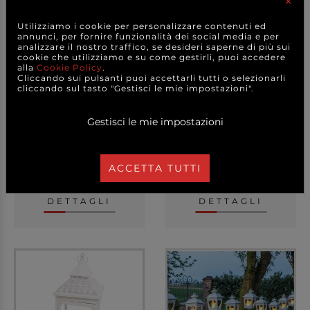
×
Utilizziamo i cookie per personalizzare contenuti ed
annunci, per fornire funzionalità dei social media e per
analizzare il nostro traffico, se desideri saperne di più sui
cookie che utilizziamo e su come gestirli, puoi accedere
alla
Cookie Policy
.
Cliccando sui pulsanti puoi accettarli tutti o selezionarli
cliccando sul tasto "Gestisci le mie impostazioni".
Lanterna rettangolare
Lanterna bianca
bianca con tetto i...
rettangolare con
decori,...
Gestisci le mie impostazioni
+ FORMATI
+ FORMATI
41,50 €
17,80 €
a partire da
a partire da
ACCETTA TUTTI
CAD.
CAD.
DETTAGLI
DETTAGLI