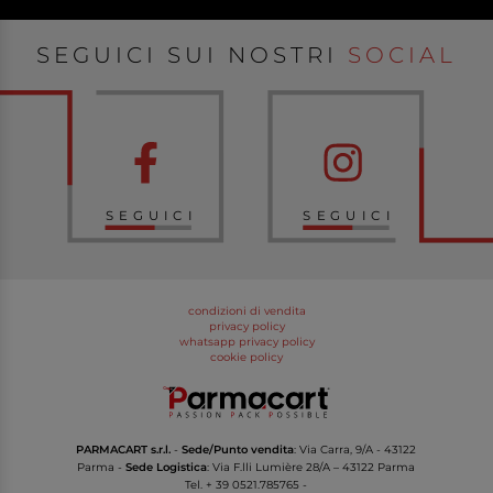
SEGUICI SUI NOSTRI
SOCIAL
SEGUICI
SEGUICI
condizioni di vendita
privacy policy
whatsapp privacy policy
cookie policy
PARMACART s.r.l.
-
Sede/Punto vendita
: Via Carra, 9/A - 43122
Parma -
Sede Logistica
: Via F.lli Lumière 28/A – 43122 Parma
Tel.
+ 39 0521.785765
-