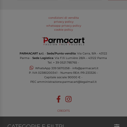
condizioni di vendita
privacy policy
whatsapp privacy policy
cookie policy
PARMACART s.r.l.
-
Sede/Punto vendita
: Via Carra, 9/A - 43122
Parma -
Sede Logistica
: Via F.lli Lumière 28/A – 43122 Parma
Tel.
+ 39 0521.785765
-
WhatsApp
339 5670258
-
info@parmacart.it
P. IVA
02380200341
- Numero REA: PR-
233326
-
Capitale sociale 90000 € -
PEC
amministrazione.parmacart@legalmail.it
CREDITS
CATEGORIE E FILTRI