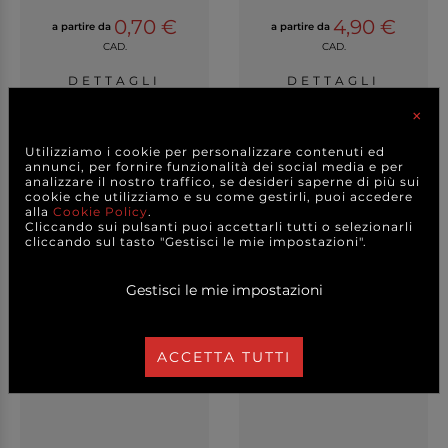
0,70 €
4,90 €
a partire da
a partire da
CAD.
CAD.
DETTAGLI
DETTAGLI
×
Utilizziamo i cookie per personalizzare contenuti ed
annunci, per fornire funzionalità dei social media e per
analizzare il nostro traffico, se desideri saperne di più sui
cookie che utilizziamo e su come gestirli, puoi accedere
alla
Cookie Policy
.
Cliccando sui pulsanti puoi accettarli tutti o selezionarli
cliccando sul tasto "Gestisci le mie impostazioni".
Gestisci le mie impostazioni
ACCETTA TUTTI
Pannetto antistatico
Panno in microfibra
cattura polvere, co...
tessile per superfic...