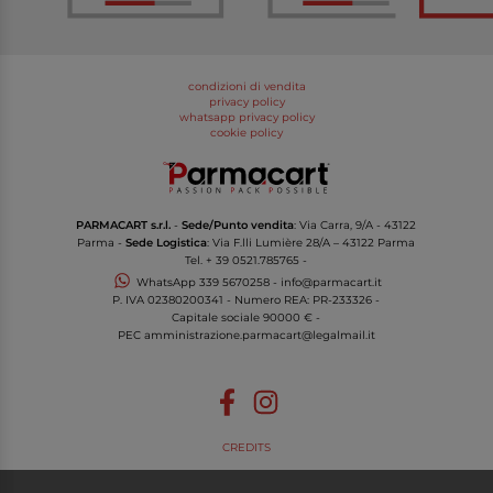
condizioni di vendita
privacy policy
whatsapp privacy policy
cookie policy
PARMACART s.r.l.
-
Sede/Punto vendita
: Via Carra, 9/A - 43122
Parma -
Sede Logistica
: Via F.lli Lumière 28/A – 43122 Parma
Tel.
+ 39 0521.785765
-
WhatsApp
339 5670258
-
info@parmacart.it
P. IVA
02380200341
- Numero REA: PR-
233326
-
Capitale sociale 90000 € -
PEC
amministrazione.parmacart@legalmail.it
CREDITS