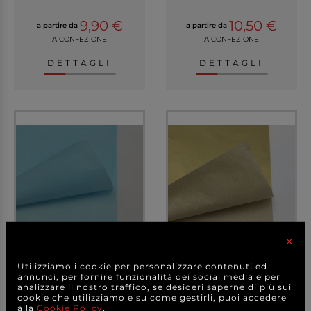
9,90 €
10,50 €
a partire da
a partire da
A CONFEZIONE
A CONFEZIONE
DETTAGLI
DETTAGLI
×
Carta velina formato
Carta velina metallizzata
50x76 cm, confezion...
in fogli, for...
Utilizziamo i cookie per personalizzare contenuti ed
annunci, per fornire funzionalità dei social media e per
analizzare il nostro traffico, se desideri saperne di più sui
cookie che utilizziamo e su come gestirli, puoi accedere
+ COLORI
+ VARIANTI MODELLO
alla
Cookie Policy
.