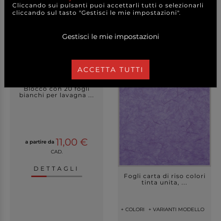
Cliccando sui pulsanti puoi accettarli tutti o selezionarli
3,00 €
10,10 €
cliccando sul tasto "Gestisci le mie impostazioni".
a partire da
a partire da
A CONFEZIONE
A CONFEZIONE
Gestisci le mie impostazioni
DETTAGLI
DETTAGLI
ACCETTA TUTTI
Blocco con 20 fogli
bianchi per lavagna ...
11,00 €
a partire da
CAD.
DETTAGLI
Fogli carta di riso colori
tinta unita, ...
+ COLORI
+ VARIANTI MODELLO