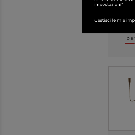
impostazioni".
+ FORMATI
+
Gestisci le mie imp
a partire
DE