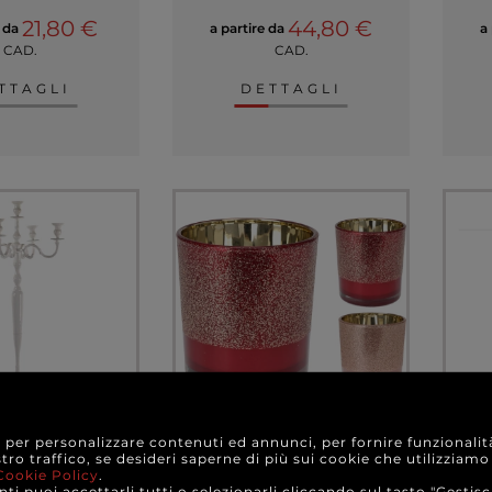
21,80 €
44,80 €
e da
a partire da
a
CAD.
CAD.
TTAGLI
DETTAGLI
e per personalizzare contenuti ed annunci, per fornire funzionalit
o in alluminio
Portatealight in vetro
Por
stro traffico, se desideri saperne di più sui cookie che utilizziamo
5 posti, varie
colori assortiti, varie
dia
Cookie Policy
.
ltezze
misure
ti puoi accettarli tutti o selezionarli cliccando sul tasto "Gestisc