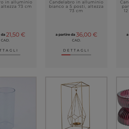
o in alluminio
Candelabro in alluminio
Can
, altezza 73 cm
bianco a 5 posti, altezza
pa
73 cm
12
21,50 €
36,00 €
e da
a partire da
a
CAD.
CAD.
TTAGLI
DETTAGLI