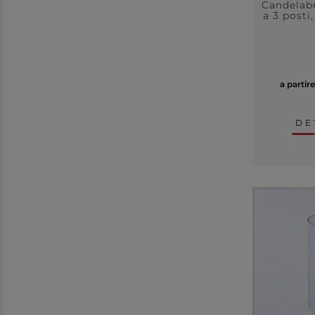
Candelabr
a 3 posti
a partir
DE