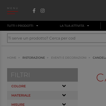
MENU
TUTTI I PRODOTTI
LA TUA ATTIVITÀ
HOME
RISTORAZIONE
EVENTI E DECORAZIONI
CANDELA
FILTRI
C
COLORE
MATERIALE
MISURE