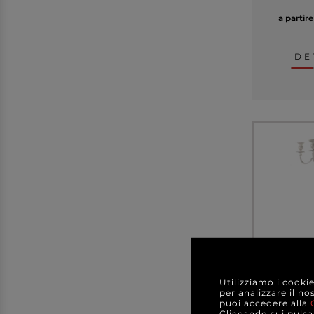
a partir
DE
Utilizziamo i cooki
Candelabr
per analizzare il no
bianco a 
puoi accedere alla
a
Cliccando sui pulsan