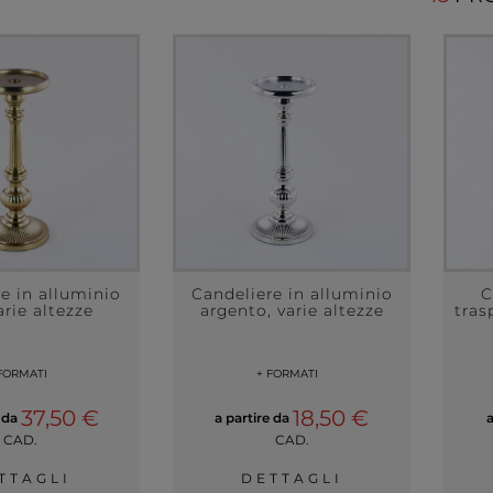
e in alluminio
Candeliere in alluminio
C
arie altezze
argento, varie altezze
tras
FORMATI
+ FORMATI
37,50 €
18,50 €
e da
a partire da
CAD.
CAD.
TTAGLI
DETTAGLI