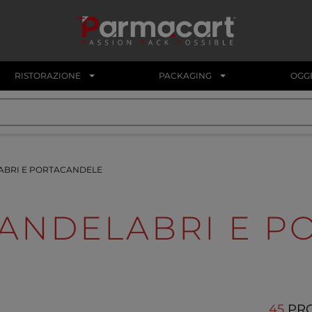
RISTORAZIONE
PACKAGING
OGGE
BRI E PORTACANDELE
ANDELABRI E P
45
PR