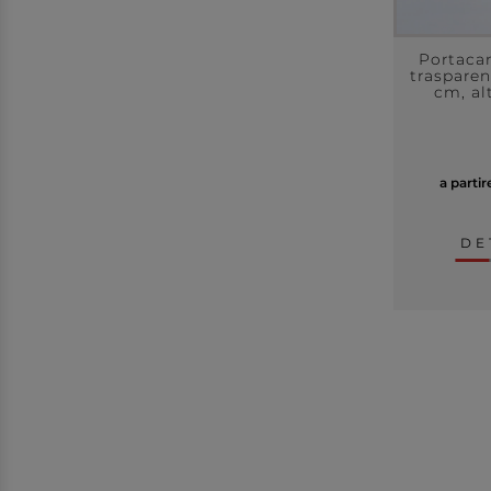
Portacan
trasparen
cm, al
a parti
DE