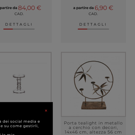
84,00 €
6,90 €
 partire da
a partire da
CAD.
CAD.
DETTAGLI
DETTAGLI
×
à dei social media e
ta candela in vetro,
Porta tealight in metallo
 e su come gestirli,
metro 13 cm, altezza
a cerchio con decori,
19 cm
14x46 cm, altezza 56 cm
i le mie