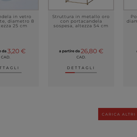
dela in vetro
Struttura in metallo oro
Po
te, diametro 8
con portacandela
diam
tezza 25 cm
sospesa, altezza 54 cm
3,20 €
26,80 €
re da
a partire da
CAD.
CAD.
TTAGLI
DETTAGLI
CARICA ALTRI