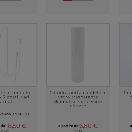
re in metallo
Cilindro porta candela in
Por
 5 posti, vari
vetro trasparente
ormati
diametro 7 cm, varie
altezze
 VARIANTI MODELLO
18,50 €
6,80 €
e da
a partire da
a
CAD.
CAD.