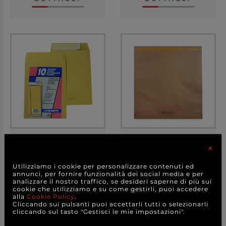
Busta autoadesiva avana
Busta kraft avana 90gr
a sacco con soff...
con patella adesi...
×
Utilizziamo i cookie per personalizzare contenuti ed
annunci, per fornire funzionalità dei social media e per
analizzare il nostro traffico, se desideri saperne di più sui
cookie che utilizziamo e su come gestirli, puoi accedere
3,00 €
28,00 €
a partire da
a partire da
alla
Cookie Policy
.
A CONFEZIONE
A CONFEZIONE
Cliccando sui pulsanti puoi accettarli tutti o selezionarli
cliccando sul tasto "Gestisci le mie impostazioni".
DETTAGLI
DETTAGLI