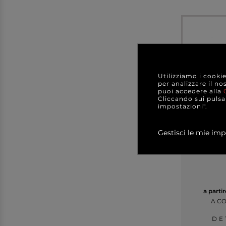
Utilizziamo i cooki
per analizzare il no
puoi accedere alla
Cliccando sui pulsan
impostazioni".
Gestisci le mie imp
Sacco pa
da 30 li
rotolo
a parti
A C
DE