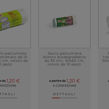
ni-pattumiera
Sacco pattumiera
rofumato da 15
bianco biodegradabile
tra
55 cm, rotolo da
da 30 litri, 50x60 cm,
50x
0 pezzi
rotolo da 10 pezzi
1,20 €
1,20 €
re da
a partire da
ONFEZIONE
A CONFEZIONE
TTAGLI
DETTAGLI