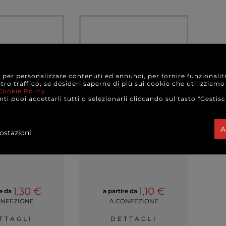
e per personalizzare contenuti ed annunci, per fornire funzionalit
stro traffico, se desideri saperne di più sui cookie che utilizziamo
Cookie Policy
.
ti puoi accettarli tutti o selezionarli cliccando sul tasto "Gestisc
A
ostazioni
ttumiera nero
Sacco pattumiera
tri, 55x70 cm,
azzurro, 55x65 cm,
 da 20 pezzi
rotolo da 15 pezzi
1,30 €
1,10 €
re da
a partire da
ONFEZIONE
A CONFEZIONE
TTAGLI
DETTAGLI