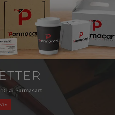
LETTER
venti di Parmacart
NVIA