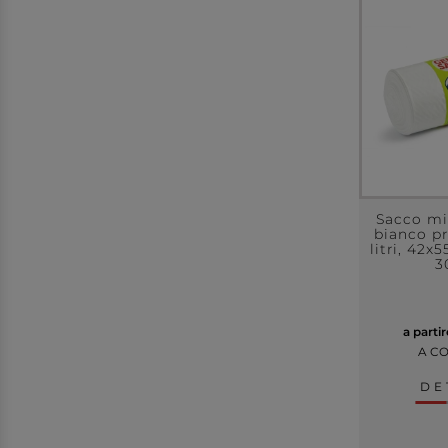
Sacco mi
bianco p
litri, 42x
3
a parti
A C
DE