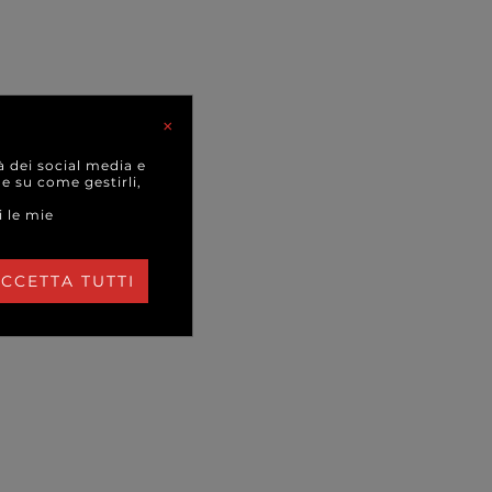
×
à dei social media e
 e su come gestirli,
i le mie
CCETTA TUTTI