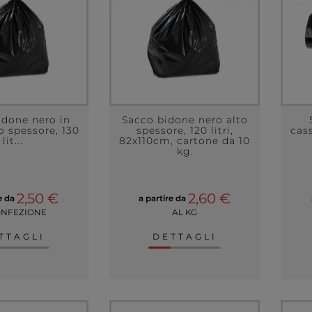
idone nero in
Sacco bidone nero alto
o spessore, 130
spessore, 120 litri,
cas
lit...
82x110cm, cartone da 10
kg.
2,50 €
2,60 €
re da
a partire da
ONFEZIONE
AL KG
TTAGLI
DETTAGLI