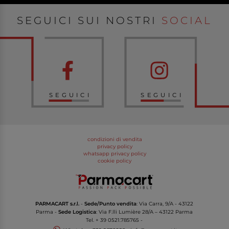
SEGUICI SUI NOSTRI
SOCIAL
SEGUICI
SEGUICI
condizioni di vendita
privacy policy
whatsapp privacy policy
cookie policy
PARMACART s.r.l.
-
Sede/Punto vendita
: Via Carra, 9/A - 43122
Parma -
Sede Logistica
: Via F.lli Lumière 28/A – 43122 Parma
Tel.
+ 39 0521.785765
-