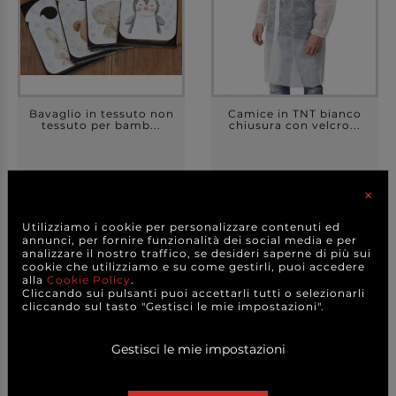
Bavaglio in tessuto non
Camice in TNT bianco
tessuto per bamb...
chiusura con velcro...
×
29,70 €
1,00 €
a partire da
a partire da
Utilizziamo i cookie per personalizzare contenuti ed
A CONFEZIONE
CAD.
annunci, per fornire funzionalità dei social media e per
analizzare il nostro traffico, se desideri saperne di più sui
DETTAGLI
DETTAGLI
cookie che utilizziamo e su come gestirli, puoi accedere
alla
Cookie Policy
.
Cliccando sui pulsanti puoi accettarli tutti o selezionarli
cliccando sul tasto "Gestisci le mie impostazioni".
Gestisci le mie impostazioni