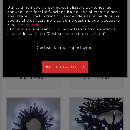
Utilizziamo i cookie per personalizzare contenuti ed
annunci, per fornire funzionalità dei social media e per
analizzare il nostro traffico, se desideri saperne di più sui
cookie che utilizziamo e su come gestirli, puoi accedere
alla
Cookie Policy
.
Cliccando sui pulsanti puoi accettarli tutti o selezionarli
Tenda di luci 228
Filo 10 luci led, luce
cliccando sul tasto "Gestisci le mie impostazioni".
MaxiLed, Flashled Diam...
fredda a batteria...
Gestisci le mie impostazioni
77,00 €
1,60 €
a partire da
a partire da
ACCETTA TUTTI
CAD.
CAD.
DETTAGLI
DETTAGLI