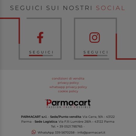
SEGUICI SUI NOSTRI
SOCIAL
SEGUICI
SEGUICI
condizioni di vendita
privacy policy
whatsapp privacy policy
cookie policy
PARMACART s.r.l.
-
Sede/Punto vendita
: Via Carra, 9/A - 43122
Parma -
Sede Logistica
: Via F.lli Lumière 28/A – 43122 Parma
Tel.
+ 39 0521.785765
-
WhatsApp
339 5670258
-
info@parmacart.it