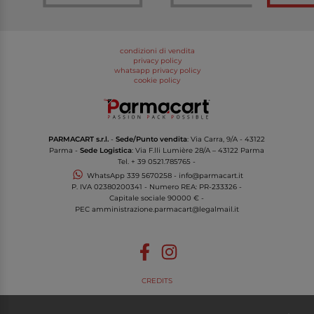
condizioni di vendita
privacy policy
whatsapp privacy policy
cookie policy
PARMACART s.r.l.
-
Sede/Punto vendita
: Via Carra, 9/A - 43122
Parma -
Sede Logistica
: Via F.lli Lumière 28/A – 43122 Parma
Tel.
+ 39 0521.785765
-
WhatsApp
339 5670258
-
info@parmacart.it
P. IVA
02380200341
- Numero REA: PR-
233326
-
Capitale sociale 90000 € -
PEC
amministrazione.parmacart@legalmail.it
CREDITS