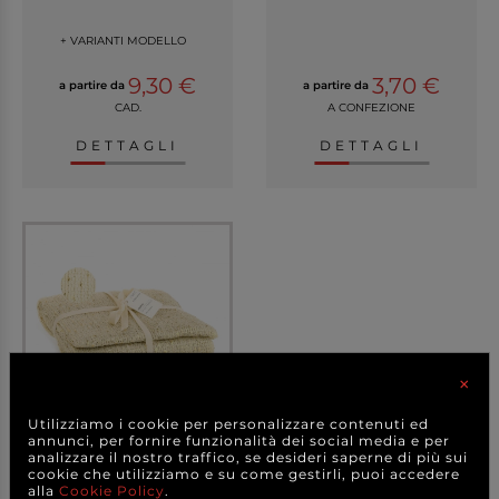
+ VARIANTI MODELLO
9,30 €
3,70 €
a partire da
a partire da
CAD.
A CONFEZIONE
DETTAGLI
DETTAGLI
×
Utilizziamo i cookie per personalizzare contenuti ed
annunci, per fornire funzionalità dei social media e per
Telo decorativo "Mechic",
analizzare il nostro traffico, se desideri saperne di più sui
altezza 70 cm,...
cookie che utilizziamo e su come gestirli, puoi accedere
alla
Cookie Policy
.