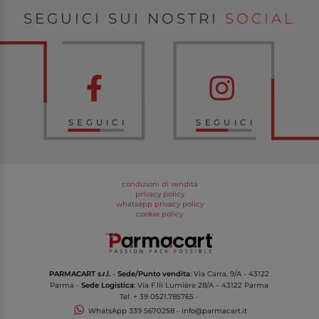
SEGUICI SUI NOSTRI
SOCIAL
SEGUICI
SEGUICI
condizioni di vendita
privacy policy
whatsapp privacy policy
cookie policy
PARMACART s.r.l.
-
Sede/Punto vendita
: Via Carra, 9/A - 43122
Parma -
Sede Logistica
: Via F.lli Lumière 28/A – 43122 Parma
Tel.
+ 39 0521.785765
-
WhatsApp
339 5670258
-
info@parmacart.it