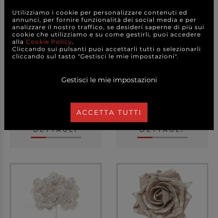
Utilizziamo i cookie per personalizzare contenuti ed
annunci, per fornire funzionalità dei social media e per
analizzare il nostro traffico, se desideri saperne di più sui
cookie che utilizziamo e su come gestirli, puoi accedere
alla
Cookie Policy
.
Cliccando sui pulsanti puoi accettarli tutti o selezionarli
Pick spicchio pera,
Pick spicchio pera,
cliccando sul tasto "Gestisci le mie impostazioni".
confezione da 72 pez...
confezione da 96 pez...
Gestisci le mie impostazioni
7,50 €
7,50 €
a partire da
a partire da
ACCETTA TUTTI
A CONFEZIONE
A CONFEZIONE
DETTAGLI
DETTAGLI