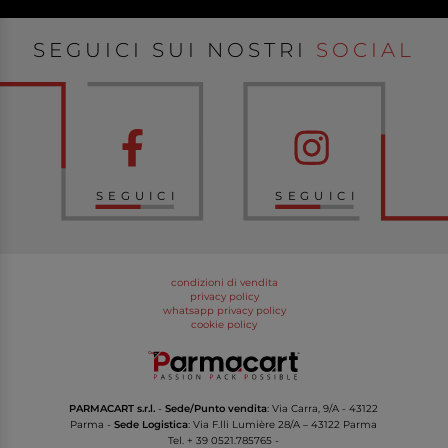
SEGUICI SUI NOSTRI
SOCIAL
SEGUICI
SEGUICI
condizioni di vendita
privacy policy
whatsapp privacy policy
cookie policy
PARMACART s.r.l.
-
Sede/Punto vendita
: Via Carra, 9/A - 43122
Parma -
Sede Logistica
: Via F.lli Lumière 28/A – 43122 Parma
Tel.
+ 39 0521.785765
-