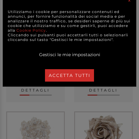
×
Utilizziamo i cookie per personalizzare contenuti ed
annunci, per fornire funzionalità dei social media e per
analizzare il nostro traffico, se desideri saperne di più sui
cookie che utilizziamo e su come gestirli, puoi accedere
alla
Cookie Policy
.
Cliccando sui pulsanti puoi accettarli tutti o selezionarli
cliccando sul tasto "Gestisci le mie impostazioni".
Pick spicchio pera,
Pick spicchio pera,
confezione da 72 pez...
confezione da 96 pez...
Gestisci le mie impostazioni
7,50 €
7,50 €
a partire da
a partire da
ACCETTA TUTTI
A CONFEZIONE
A CONFEZIONE
DETTAGLI
DETTAGLI