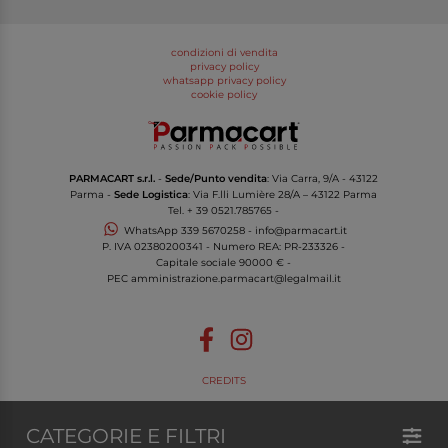
condizioni di vendita
privacy policy
whatsapp privacy policy
cookie policy
PARMACART s.r.l.
-
Sede/Punto vendita
: Via Carra, 9/A - 43122
Parma -
Sede Logistica
: Via F.lli Lumière 28/A – 43122 Parma
Tel.
+ 39 0521.785765
-
WhatsApp
339 5670258
-
info@parmacart.it
P. IVA
02380200341
- Numero REA: PR-
233326
-
Capitale sociale 90000 € -
PEC
amministrazione.parmacart@legalmail.it
CREDITS
CATEGORIE E FILTRI