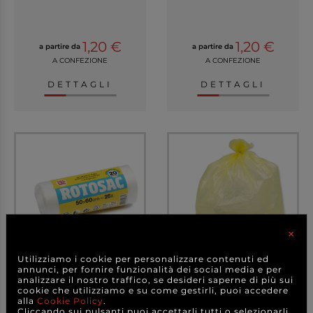
1,20 €
1,20 €
a partire da
a partire da
A CONFEZIONE
A CONFEZIONE
DETTAGLI
DETTAGLI
×
Utilizziamo i cookie per personalizzare contenuti ed
annunci, per fornire funzionalità dei social media e per
Sacco pattumiera
Sacco pattumiera giallo
analizzare il nostro traffico, se desideri saperne di più sui
trasparente da 25 litri...
da 25 litri, 50x...
cookie che utilizziamo e su come gestirli, puoi accedere
alla
Cookie Policy
.
Cliccando sui pulsanti puoi accettarli tutti o selezionarli