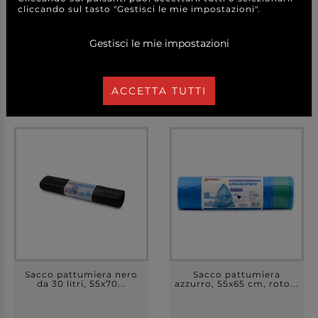
cliccando sul tasto "Gestisci le mie impostazioni".
0,80 €
0,70 €
a partire da
a partire da
Gestisci le mie impostazioni
A CONFEZIONE
A CONFEZIONE
DETTAGLI
DETTAGLI
ACCETTA TUTTI
Sacco pattumiera nero
Sacco pattumiera
da 30 litri, 55x70...
azzurro, 55x65 cm, roto...