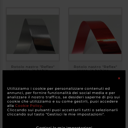
Rotolo nastro "Reflex"
Rotolo nastro "Reflex"
argento, in bobin...
rosso, in bobina ...
×
×
Attenzione
+ FORMATI
Utilizziamo i cookie per personalizzare contenuti ed
I colori degli articoli possono variare se provenienti da
annunci, per fornire funzionalità dei social media e per
diversi lotti di tintura. I colori possono anche apparire in
5,00 €
5,00 €
analizzare il nostro traffico, se desideri saperne di più sui
a partire da
a partire da
modo diverso a causa delle variazioni di colore di
cookie che utilizziamo e su come gestirli, puoi accedere
monitor e dispositivi mobili.
CAD.
CAD.
alla
Cookie Policy
.
Cliccando sui pulsanti puoi accettarli tutti o selezionarli
A causa degli effetti della luce, della luminosità dello
DETTAGLI
DETTAGLI
cliccando sul tasto "Gestisci le mie impostazioni".
schermo del computer e delle impostazioni di contrasto,
il colore della foto potrebbe apparire in modo
diverso/variare rispetto all'oggetto reale.
Gestisci le mie impostazioni