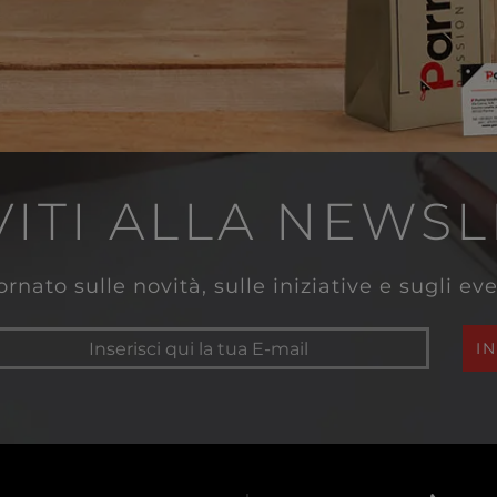
VITI ALLA NEWS
rnato sulle novità, sulle iniziative e sugli e
I