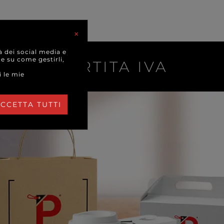
×
à dei social media e
 e su come gestirli,
RI DI PARTITA IVA
i le mie
CCETTA TUTTI