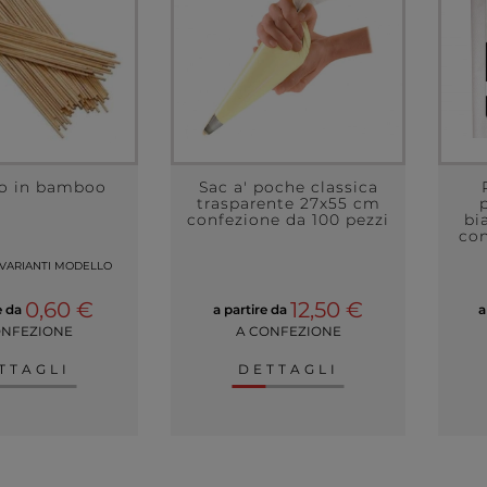
no in bamboo
Sac a' poche classica
trasparente 27x55 cm
confezione da 100 pezzi
bi
con
 VARIANTI MODELLO
0,60 €
12,50 €
e da
a partire da
a
ONFEZIONE
A CONFEZIONE
TTAGLI
DETTAGLI