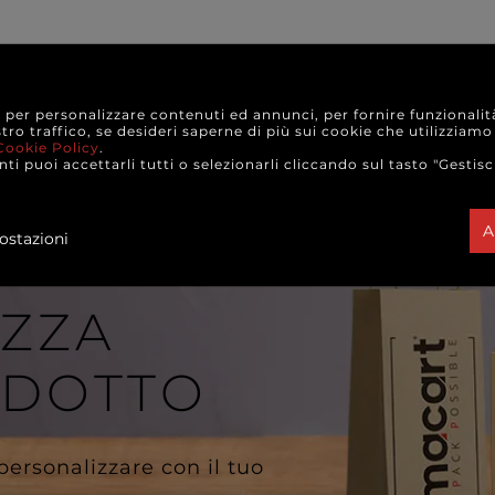
e per personalizzare contenuti ed annunci, per fornire funzionalit
stro traffico, se desideri saperne di più sui cookie che utilizziamo
A È RISERVATA AI TITOLA
Cookie Policy
.
ti puoi accettarli tutti o selezionarli cliccando sul tasto "Gestisc
A
ostazioni
IZZA
ODOTTO
 personalizzare con il tuo