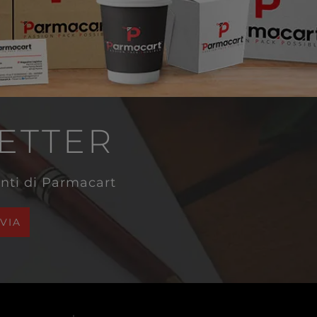
LETTER
venti di Parmacart
NVIA