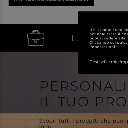
Utilizziamo i cooki
per analizzare il no
LA VENDIT
puoi accedere alla
Cliccando sui pulsan
impostazioni".
Gestisci le mie imp
PERSONAL
IL TUO PR
Scopri tutti i prodotti che puoi
logo.