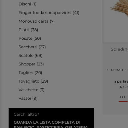
Dischi (1)
Finger food/monoporzioni (41)
Monouso carta (7)
Piatti (38)
Posate (50)
Sacchetti (27)
Spiedi
Scatole (68)
Shopper (23)
+ FORMATI
+
Taglieri (20)
Tovagliato (29)
a partir
A C
Vaschette (3)
DE
Vassoi (9)
Cerchi altro?
GUARDA LA LISTA COMPLETA DI
PANIFICIO, PASTICCERIA, GELATERIA