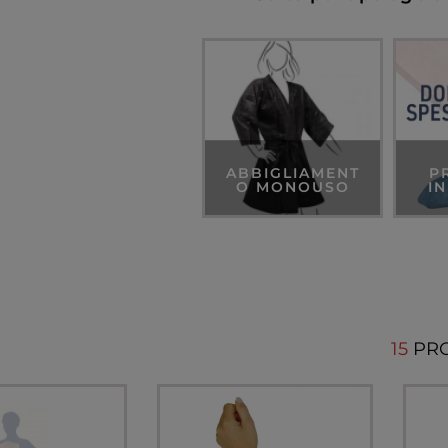
ABBIGLIAMENT
P
O MONOUSO
I
15
PR