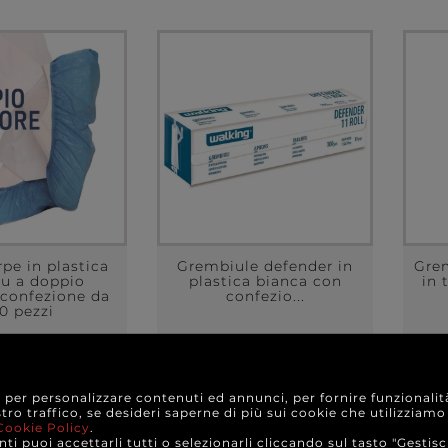
pe in plastica
Grembiule defender in
Gre
lu a doppio
plastica bianca con
in 
 confezione da
confezio...
0 pezzi
6,60 €
7,80 €
e da
a partire da
e per personalizzare contenuti ed annunci, per fornire funzionalit
ONFEZIONE
A CONFEZIONE
stro traffico, se desideri saperne di più sui cookie che utilizziamo
Cookie Policy
.
TTAGLI
DETTAGLI
ti puoi accettarli tutti o selezionarli cliccando sul tasto "Gestisc