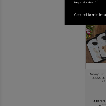
impostazioni".
Gestisci le mie imp
Bavaglio 
tessuto
st
a partire
A C