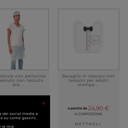
mbiule con pettorina
Bavaglio in tessuto non
tessuto non tessuto
tessuto per adulti
bia...
stampa ...
×
0,58 €
24,90 €
a partire da
a partire da
à dei social media e
CAD.
A CONFEZIONE
 e su come gestirli,
DETTAGLI
DETTAGLI
i le mie