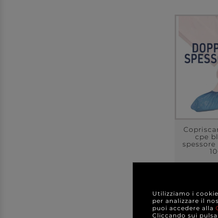
Copriscar
cpe b
spessore
10
a partir
Utilizziamo i cooki
A C
per analizzare il no
puoi accedere alla
DE
Cliccando sui pulsan