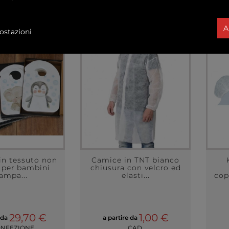
A
ostazioni
in tessuto non
Camice in TNT bianco
 per bambini
chiusura con velcro ed
ampa...
elasti...
cop
29,70 €
1,00 €
 da
a partire da
ONFEZIONE
CAD.