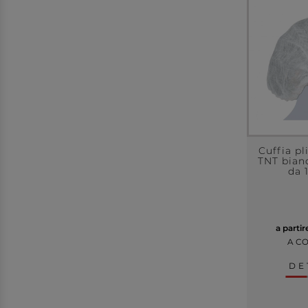
Cuffia p
TNT bian
da 
a parti
A C
DE