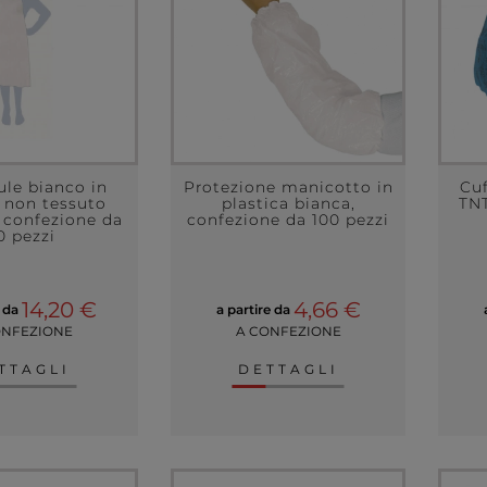
le bianco in
Protezione manicotto in
Cu
 non tessuto
plastica bianca,
TNT
 confezione da
confezione da 100 pezzi
0 pezzi
14,20 €
4,66 €
e da
a partire da
ONFEZIONE
A CONFEZIONE
TTAGLI
DETTAGLI