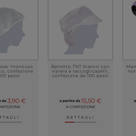
lisse' monouso
Berretto TNT bianco con
Mant
co, confezione
visiera e raccoglicapelli,
non
100 pezzi
confezione da 100 pezzi
3,90 €
15,50 €
re da
a partire da
a
ONFEZIONE
A CONFEZIONE
TTAGLI
DETTAGLI