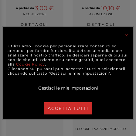
3,00 €
10,10 €
a partire da
a partire da
A CONFEZIONE
A CONFEZIONE
DETTAGLI
DETTAGLI
×
Utilizziamo i cookie per personalizzare contenuti ed
annunci, per fornire funzionalità dei social media e per
analizzare il nostro traffico, se desideri saperne di più sui
cookie che utilizziamo e su come gestirli, puoi accedere
alla
Cookie Policy
.
Cliccando sui pulsanti puoi accettarli tutti o selezionarli
cliccando sul tasto "Gestisci le mie impostazioni".
Gestisci le mie impostazioni
ACCETTA TUTTI
Blocco con 20 fogli
Fogli carta di riso colori
bianchi per lavagna ...
tinta unita, ...
+ COLORI
+ VARIANTI MODELLO