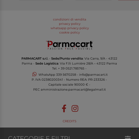
condizioni di vendita
privacy policy
whatsapp privacy policy
cookie policy
PARMACART s.r.l.
-
Sede/Punto vendita
: Via Carra, 9/A - 43122
Parma -
Sede Logistica
: Via F.lli Lumière 28/A – 43122 Parma
Tel.
+ 39 0521.785765
-
WhatsApp
339 5670258
-
info@parmacart.it
P. IVA
02380200341
- Numero REA: PR-
233326
-
Capitale sociale 90000 € -
PEC
amministrazione.parmacart@legalmail.it
CREDITS
CATEGORIE E FILTRI