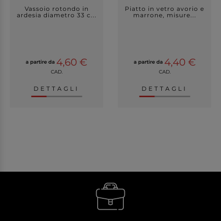
Vassoio rotondo in
Piatto in vetro avorio e
ardesia diametro 33 c...
marrone, misure...
4,60 €
4,40 €
a partire da
a partire da
CAD.
CAD.
DETTAGLI
DETTAGLI