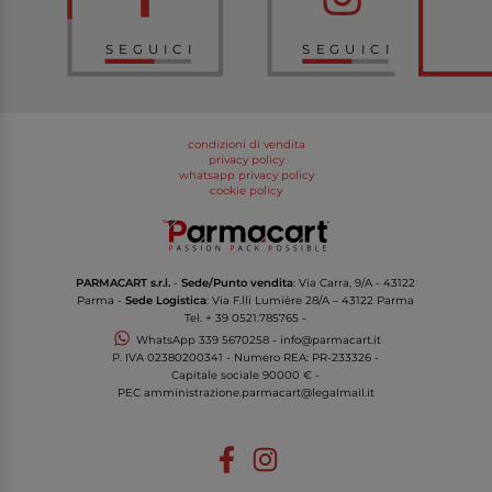
SEGUICI
SEGUICI
condizioni di vendita
privacy policy
whatsapp privacy policy
cookie policy
PARMACART s.r.l.
-
Sede/Punto vendita
: Via Carra, 9/A - 43122
Parma -
Sede Logistica
: Via F.lli Lumière 28/A – 43122 Parma
Tel.
+ 39 0521.785765
-
WhatsApp
339 5670258
-
info@parmacart.it
P. IVA
02380200341
- Numero REA: PR-
233326
-
Capitale sociale 90000 € -
PEC
amministrazione.parmacart@legalmail.it