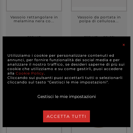
Vassoio rettangolare in
Vassoio da portata in
melamina nera co...
polpa di cellulosa...
+ FORMATI
+ FORMATI
+ COLORI
+ VARIANTI MODELLO
+ VARIANTI MODELLO
×
6,00 €
26,20 €
a partire da
a partire da
Utilizziamo i cookie per personalizzare contenuti ed
CAD.
A CONFEZIONE
annunci, per fornire funzionalità dei social media e per
analizzare il nostro traffico, se desideri saperne di più sui
DETTAGLI
DETTAGLI
cookie che utilizziamo e su come gestirli, puoi accedere
alla
Cookie Policy
.
Cliccando sui pulsanti puoi accettarli tutti o selezionarli
cliccando sul tasto "Gestisci le mie impostazioni".
Gestisci le mie impostazioni
ACCETTA TUTTI