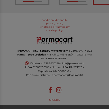
condizioni di vendita
privacy policy
whatsapp privacy policy
cookie policy
PARMACART s.r.l.
-
Sede/Punto vendita
: Via Carra, 9/A - 43122
Parma -
Sede Logistica
: Via F.lli Lumière 28/A – 43122 Parma
Tel.
+ 39 0521.785765
-
WhatsApp
339 5670258
-
info@parmacart.it
P. IVA
02380200341
- Numero REA: PR-
233326
-
Capitale sociale 90000 € -
PEC
amministrazione.parmacart@legalmail.it
CREDITS