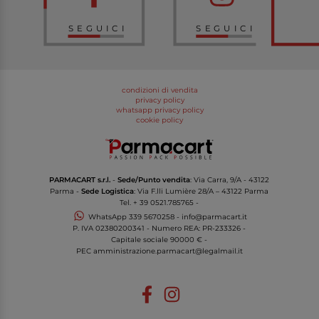
SEGUICI
SEGUICI
condizioni di vendita
privacy policy
whatsapp privacy policy
cookie policy
PARMACART s.r.l.
-
Sede/Punto vendita
: Via Carra, 9/A - 43122
Parma -
Sede Logistica
: Via F.lli Lumière 28/A – 43122 Parma
Tel.
+ 39 0521.785765
-
WhatsApp
339 5670258
-
info@parmacart.it
P. IVA
02380200341
- Numero REA: PR-
233326
-
Capitale sociale 90000 € -
PEC
amministrazione.parmacart@legalmail.it