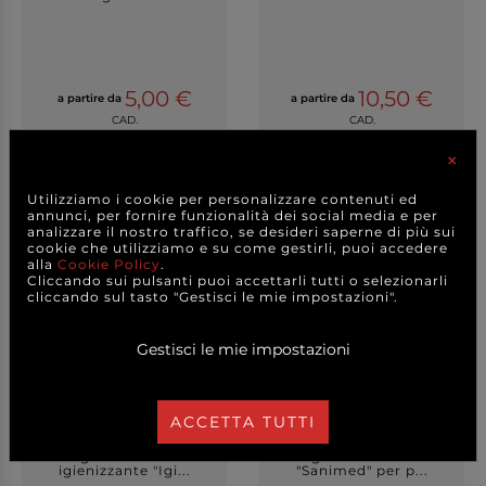
5,00 €
10,50 €
a partire da
a partire da
CAD.
CAD.
×
DETTAGLI
DETTAGLI
Utilizziamo i cookie per personalizzare contenuti ed
annunci, per fornire funzionalità dei social media e per
analizzare il nostro traffico, se desideri saperne di più sui
cookie che utilizziamo e su come gestirli, puoi accedere
alla
Cookie Policy
.
Cliccando sui pulsanti puoi accettarli tutti o selezionarli
cliccando sul tasto "Gestisci le mie impostazioni".
Gestisci le mie impostazioni
ACCETTA TUTTI
Detergente anticalcare
Detergente disinfettante
igienizzante "Igi...
"Sanimed" per p...