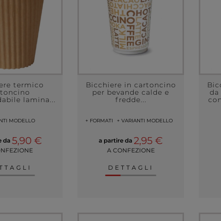
ere termico
Bicchiere in cartoncino
Bic
rtoncino
per bevande calde e
da 
abile lamina...
fredde...
con
ANTI MODELLO
+ FORMATI
+ VARIANTI MODELLO
5,90 €
2,95 €
re da
a partire da
ONFEZIONE
A CONFEZIONE
TTAGLI
DETTAGLI