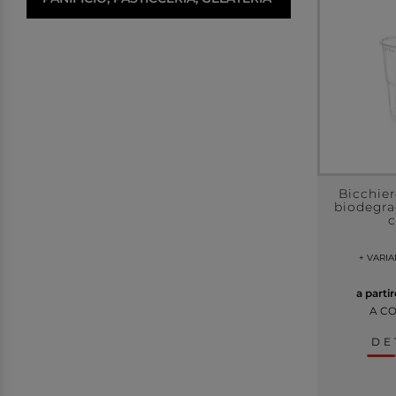
Bicchier
biodegra
c
+ VARI
a parti
A C
DE