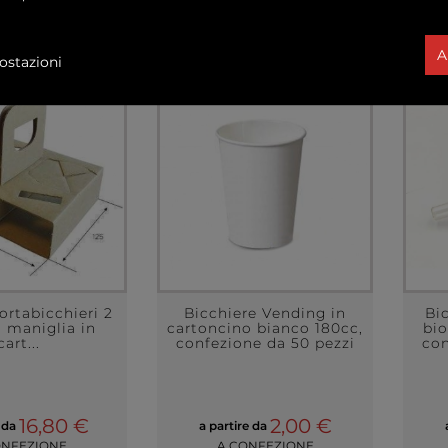
A
ostazioni
ortabicchieri 2
Bicchiere Vending in
Bi
n maniglia in
cartoncino bianco 180cc,
bio
cart...
confezione da 50 pezzi
con
16,80 €
2,00 €
e da
a partire da
ONFEZIONE
A CONFEZIONE