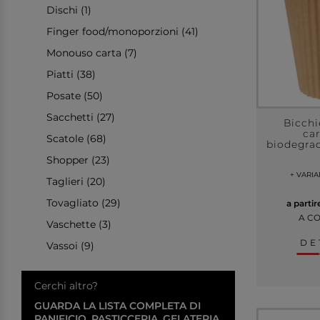
Dischi (1)
Finger food/monoporzioni (41)
Monouso carta (7)
Piatti (38)
Posate (50)
Sacchetti (27)
Bicchi
ca
Scatole (68)
biodegrad
Shopper (23)
+ VARI
Taglieri (20)
Tovagliato (29)
a parti
A C
Vaschette (3)
DE
Vassoi (9)
Cerchi altro?
GUARDA LA LISTA COMPLETA DI
PANIFICIO, PASTICCERIA, GELATERIA