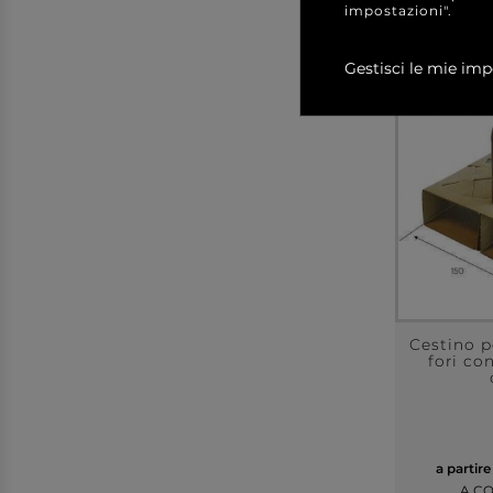
impostazioni".
Gestisci le mie imp
Cestino p
fori co
a partir
A C