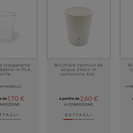
e trasparente
Bicchiere termico da
Bi
dabile in PLA,
acqua 240cc in
onfe...
cartoncino bia...
ANTI MODELLO
+ FO
1,70 €
2,60 €
re da
a partire da
ONFEZIONE
A CONFEZIONE
TTAGLI
DETTAGLI