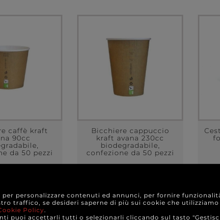
e caffè kraft
Bicchiere cappuccio
Ces
ana 90cc
kraft avana 230cc
f
gradabile,
biodegradabile,
ne da 50 pezzi
confezione da 50 pezzi
3,10 €
5,40 €
re da
a partire da
e per personalizzare contenuti ed annunci, per fornire funzionalit
ONFEZIONE
A CONFEZIONE
stro traffico, se desideri saperne di più sui cookie che utilizziamo
Cookie Policy
.
TTAGLI
DETTAGLI
ti puoi accettarli tutti o selezionarli cliccando sul tasto "Gestisc