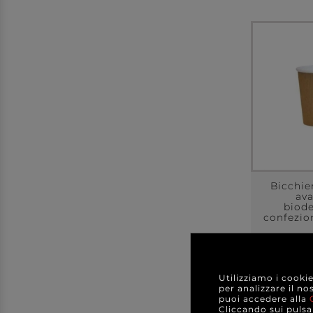
Bicchier
av
biode
confezio
a parti
Utilizziamo i cooki
A C
per analizzare il no
puoi accedere alla
DE
Cliccando sui pulsan