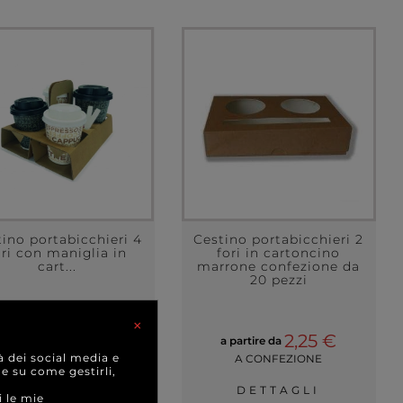
tino portabicchieri 4
Cestino portabicchieri 2
ori con maniglia in
fori in cartoncino
cart...
marrone confezione da
20 pezzi
×
19,41 €
2,25 €
a partire da
a partire da
à dei social media e
A CONFEZIONE
A CONFEZIONE
 e su come gestirli,
DETTAGLI
DETTAGLI
i le mie