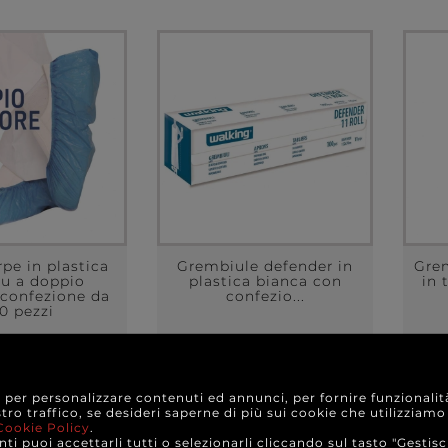
pe in plastica
Grembiule defender in
Gre
lu a doppio
plastica bianca con
in 
 confezione da
confezio...
0 pezzi
6,60 €
7,80 €
e da
a partire da
e per personalizzare contenuti ed annunci, per fornire funzionalit
ONFEZIONE
A CONFEZIONE
stro traffico, se desideri saperne di più sui cookie che utilizziamo
Cookie Policy
.
TTAGLI
DETTAGLI
ti puoi accettarli tutti o selezionarli cliccando sul tasto "Gestisc