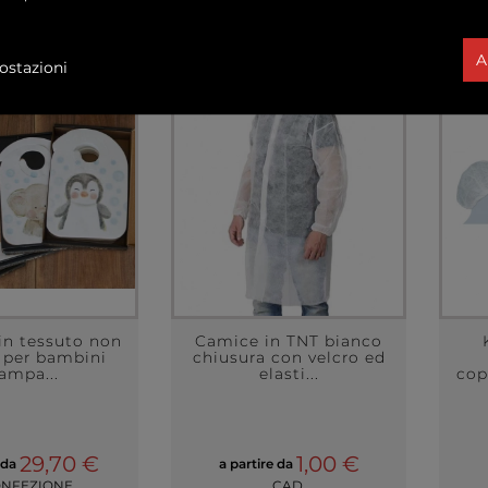
A
ostazioni
in tessuto non
Camice in TNT bianco
 per bambini
chiusura con velcro ed
ampa...
elasti...
cop
29,70 €
1,00 €
 da
a partire da
ONFEZIONE
CAD.