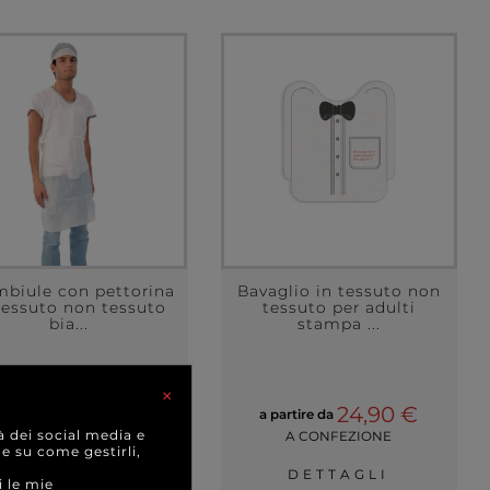
mbiule con pettorina
Bavaglio in tessuto non
tessuto non tessuto
tessuto per adulti
bia...
stampa ...
×
0,58 €
24,90 €
a partire da
a partire da
à dei social media e
CAD.
A CONFEZIONE
 e su come gestirli,
DETTAGLI
DETTAGLI
i le mie