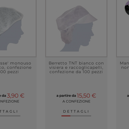
lisse' monouso
Berretto TNT bianco con
Mant
co, confezione
visiera e raccoglicapelli,
non
100 pezzi
confezione da 100 pezzi
3,90 €
15,50 €
re da
a partire da
a
ONFEZIONE
A CONFEZIONE
TTAGLI
DETTAGLI