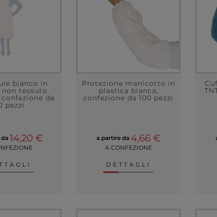
le bianco in
Protezione manicotto in
Cu
 non tessuto
plastica bianca,
TNT
 confezione da
confezione da 100 pezzi
0 pezzi
14,20 €
4,66 €
e da
a partire da
ONFEZIONE
A CONFEZIONE
TTAGLI
DETTAGLI