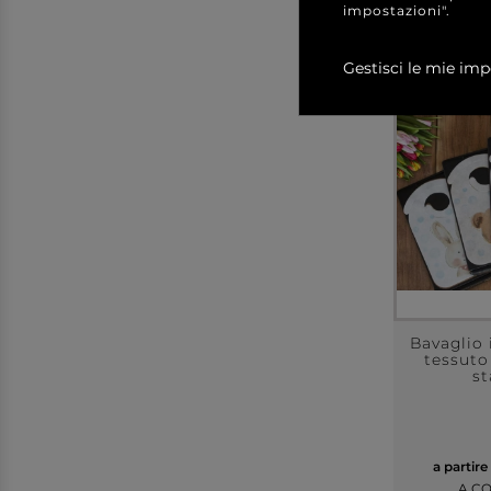
impostazioni".
Gestisci le mie imp
Bavaglio 
tessuto
st
a partire
A C