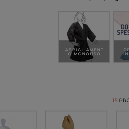
ABBIGLIAMENT
P
O MONOUSO
I
15
PR