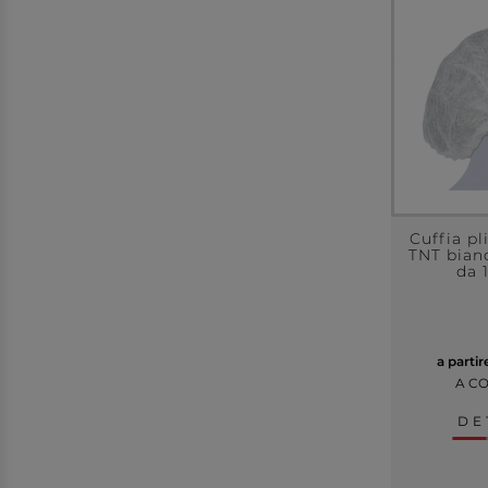
Cuffia p
TNT bian
da 
a parti
A C
DE