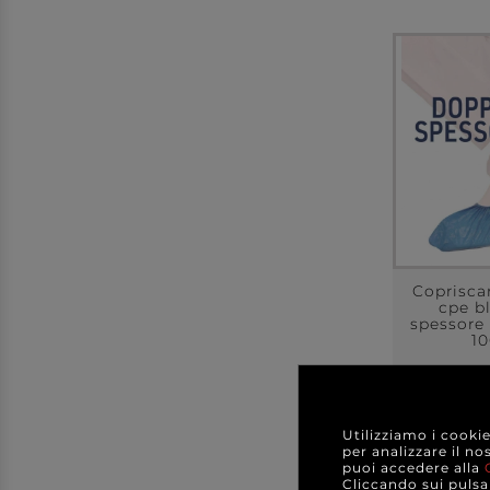
Copriscar
cpe b
spessore
10
a partir
Utilizziamo i cooki
A C
per analizzare il no
puoi accedere alla
DE
Cliccando sui pulsan