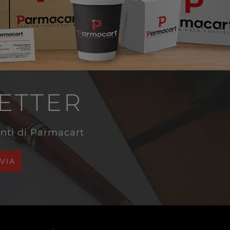
LETTER
venti di Parmacart
NVIA