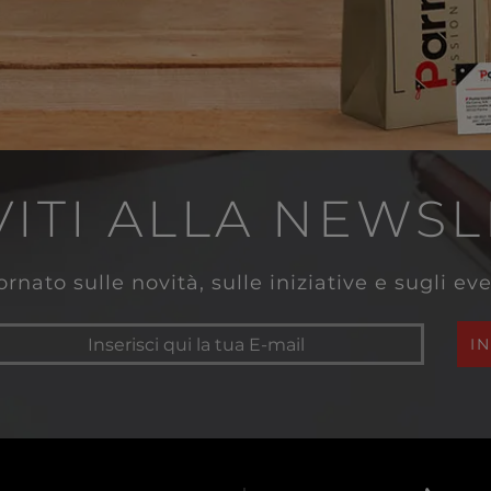
VITI ALLA NEWS
rnato sulle novità, sulle iniziative e sugli e
I