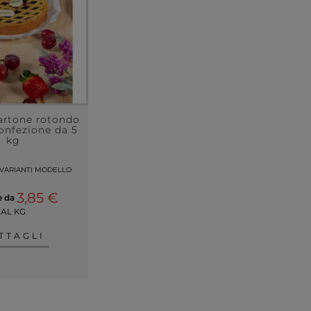
artone rotondo
onfezione da 5
kg
 VARIANTI MODELLO
3,85 €
re da
AL KG
TTAGLI