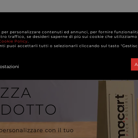
e per personalizzare contenuti ed annunci, per fornire funzionalit
stro traffico, se desideri saperne di più sui cookie che utilizziamo
A È RISERVATA AI TITOLA
Cookie Policy
.
ti puoi accettarli tutti o selezionarli cliccando sul tasto "Gestisc
A
ostazioni
IZZA
ODOTTO
 personalizzare con il tuo