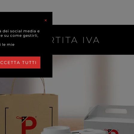
×
à dei social media e
 e su come gestirli,
RI DI PARTITA IVA
i le mie
CCETTA TUTTI