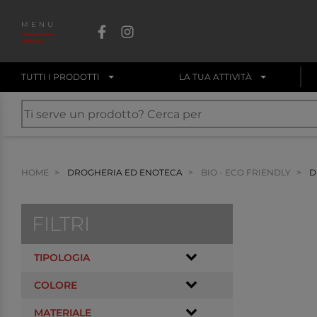
MENU
TUTTI I PRODOTTI
LA TUA ATTIVITÀ
HOME
DROGHERIA ED ENOTECA
BIO - ECO FRIENDLY
D
FILTRI
TIPOLOGIA
COLORE
MATERIALE