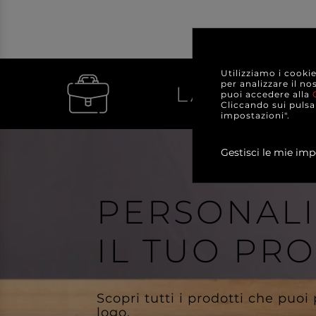
Utilizziamo i cooki
per analizzare il no
LA VENDIT
puoi accedere alla
Cliccando sui pulsan
impostazioni".
Gestisci le mie imp
PERSONAL
IL TUO PR
Scopri tutti i prodotti che puoi
logo.