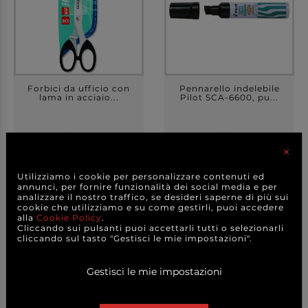
Forbici da ufficio con
Pennarello indelebile
lama in acciaio...
Pilot SCA-6600, pu...
+ FORMATI
+ COLORI
×
1,30 €
6,90 €
a partire da
a partire da
Utilizziamo i cookie per personalizzare contenuti ed
CAD.
CAD.
annunci, per fornire funzionalità dei social media e per
analizzare il nostro traffico, se desideri saperne di più sui
DETTAGLI
DETTAGLI
cookie che utilizziamo e su come gestirli, puoi accedere
alla
Cookie Policy
.
Cliccando sui pulsanti puoi accettarli tutti o selezionarli
cliccando sul tasto "Gestisci le mie impostazioni".
Gestisci le mie impostazioni