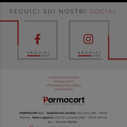
SEGUICI SUI NOSTRI
SOCIAL
SEGUICI
SEGUICI
condizioni di vendita
privacy policy
whatsapp privacy policy
cookie policy
PARMACART s.r.l.
-
Sede/Punto vendita
: Via Carra, 9/A - 43122
Parma -
Sede Logistica
: Via F.lli Lumière 28/A – 43122 Parma
Tel.
+ 39 0521.785765
-