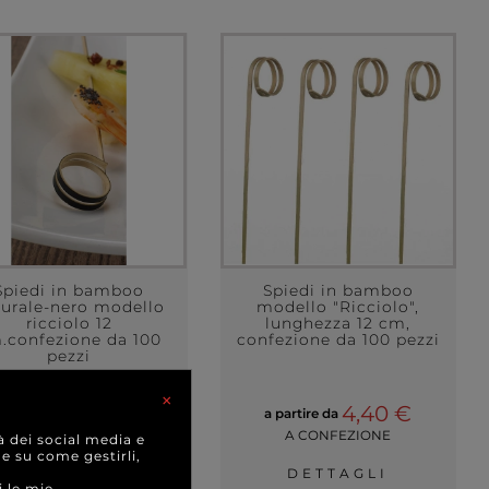
Spiedi in bamboo
Spiedi in bamboo
turale-nero modello
modello "Ricciolo",
ricciolo 12
lunghezza 12 cm,
.confezione da 100
confezione da 100 pezzi
pezzi
×
4,40 €
a partire da
5,00 €
a partire da
A CONFEZIONE
à dei social media e
A CONFEZIONE
 e su come gestirli,
DETTAGLI
DETTAGLI
i le mie