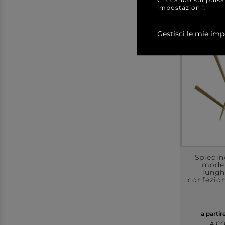
impostazioni".
Gestisci le mie imp
Spiedi
model
lungh
confezion
a partir
A C