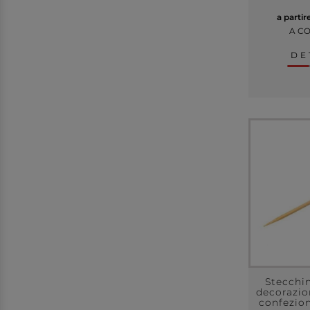
a partir
A C
DE
Stecchi
decorazio
confezion