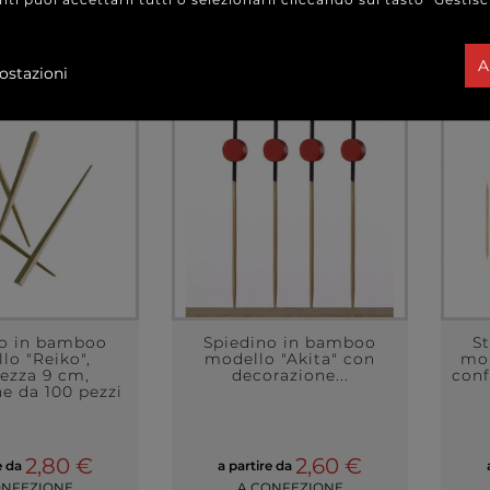
A
ostazioni
no in bamboo
Spiedino in bamboo
S
lo "Reiko",
modello "Akita" con
mo
ezza 9 cm,
decorazione...
conf
e da 100 pezzi
2,80 €
2,60 €
e da
a partire da
ONFEZIONE
A CONFEZIONE