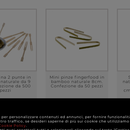
ina 2 punte in
Mini pinze fingerfood in
naturale da 9
bamboo naturale 8cm.
na
ezione da 500
Confezione da 50 pezzi
pezzi
cm
6,20 €
5,70 €
re da
a partire da
ONFEZIONE
A CONFEZIONE
e per personalizzare contenuti ed annunci, per fornire funzionalit
stro traffico, se desideri saperne di più sui cookie che utilizziamo
Cookie Policy
.
TTAGLI
DETTAGLI
ti puoi accettarli tutti o selezionarli cliccando sul tasto "Gestisc