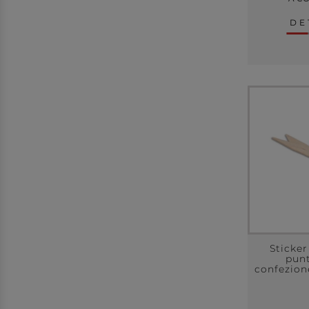
DE
Sticker
pun
confezion