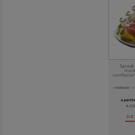
Spied
mod
confezion
+ FORMATI
+
a parti
A C
DE