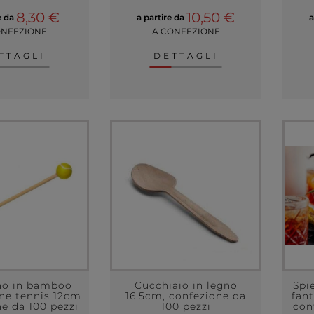
8,30 €
10,50 €
e da
a partire da
a
ONFEZIONE
A CONFEZIONE
TTAGLI
DETTAGLI
no in bamboo
Cucchiaio in legno
Spi
ne tennis 12cm
16.5cm, confezione da
fant
e da 100 pezzi
100 pezzi
con