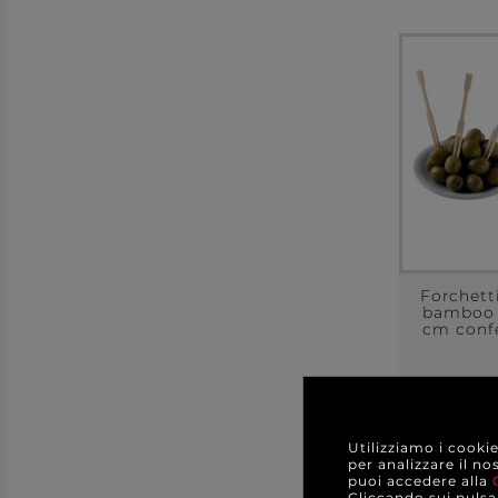
Forchett
bamboo 
cm conf
a parti
A C
Utilizziamo i cooki
per analizzare il no
puoi accedere alla
DE
Cliccando sui pulsan