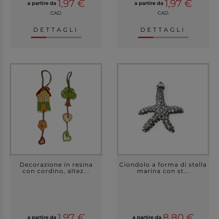
1,97 €
1,97 €
a partire da
a partire da
CAD.
CAD.
DETTAGLI
DETTAGLI
Decorazione in resina
Ciondolo a forma di stella
con cordino, altez...
marina con st...
1,97 €
8,80 €
a partire da
a partire da