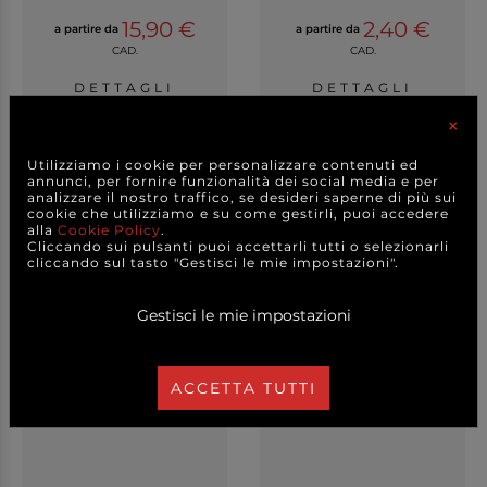
15,90 €
2,40 €
a partire da
a partire da
CAD.
CAD.
DETTAGLI
DETTAGLI
×
Utilizziamo i cookie per personalizzare contenuti ed
annunci, per fornire funzionalità dei social media e per
analizzare il nostro traffico, se desideri saperne di più sui
cookie che utilizziamo e su come gestirli, puoi accedere
alla
Cookie Policy
.
Cliccando sui pulsanti puoi accettarli tutti o selezionarli
cliccando sul tasto "Gestisci le mie impostazioni".
Gestisci le mie impostazioni
ACCETTA TUTTI
Albero in porcellana con
Albero in porcellana con
magnete, 6x6 cm...
magnete, 6x6 cm...