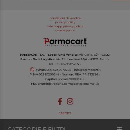
condizioni di vendita
privacy policy
whatsapp privacy policy
cookie policy
PARMACART s.r.l.
-
Sede/Punto vendita
: Via Carra, 9/A - 43122
Parma -
Sede Logistica
: Via F.lli Lumière 28/A – 43122 Parma
Tel.
+ 39 0521.785765
-
WhatsApp
339 5670258
-
info@parmacart.it
P. IVA
02380200341
- Numero REA: PR-
233326
-
Capitale sociale 90000 € -
PEC
amministrazione.parmacart@legalmail.it
CREDITS
CATEGORIE E FILTRI