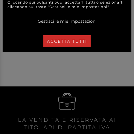
Cliccando sui pulsanti puoi accettarli tutti o selezionarli
cliccando sul tasto "Gestisci le mie impostazioni".
2,40 €
6,00 €
a partire da
a partire da
Gestisci le mie impostazioni
A CONFEZIONE
A CONFEZIONE
DETTAGLI
DETTAGLI
ACCETTA TUTTI
LA VENDITA È RISERVATA AI
TITOLARI DI PARTITA IVA