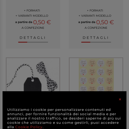
+ FORMATI
+ FORMATI
+ VARIANTI MODELLO
+ VARIANTI MODELLO
0,50 €
0,50 €
a partire da
a partire da
A CONFEZIONE
A CONFEZIONE
DETTAGLI
DETTAGLI
×
Utilizziamo i cookie per personalizzare contenuti ed
annunci, per fornire funzionalità dei social media e per
Etichetta tag nero con
Etichetta adesiva
analizzare il nostro traffico, se desideri saperne di più sui
foro e cordellino...
rotonda con scritta "H...
cookie che utilizziamo e su come gestirli, puoi accedere
alla
Cookie Policy
.