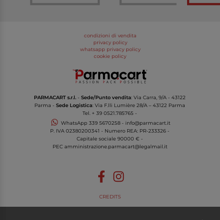
condizioni di vendita
privacy policy
whatsapp privacy policy
cookie policy
PARMACART s.r.l.
-
Sede/Punto vendita
: Via Carra, 9/A - 43122
Parma -
Sede Logistica
: Via F.lli Lumière 28/A – 43122 Parma
Tel.
+ 39 0521.785765
-
WhatsApp
339 5670258
-
info@parmacart.it
P. IVA
02380200341
- Numero REA: PR-
233326
-
Capitale sociale 90000 € -
PEC
amministrazione.parmacart@legalmail.it
CREDITS