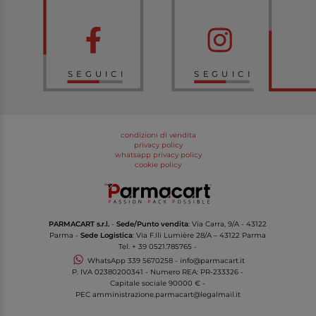
SEGUICI
SEGUICI
condizioni di vendita
privacy policy
whatsapp privacy policy
cookie policy
PARMACART s.r.l.
-
Sede/Punto vendita
: Via Carra, 9/A - 43122
Parma -
Sede Logistica
: Via F.lli Lumière 28/A – 43122 Parma
Tel.
+ 39 0521.785765
-
WhatsApp
339 5670258
-
info@parmacart.it
P. IVA
02380200341
- Numero REA: PR-
233326
-
Capitale sociale 90000 € -
PEC
amministrazione.parmacart@legalmail.it