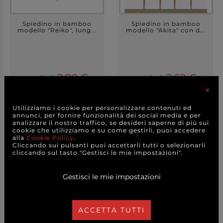
Spiedino in bamboo
Spiedino in bamboo
modello "Reiko", lung...
modello "Akita" con d...
2,80 €
2,60 €
a partire da
a partire da
×
A CONFEZIONE
A CONFEZIONE
DETTAGLI
DETTAGLI
Utilizziamo i cookie per personalizzare contenuti ed
annunci, per fornire funzionalità dei social media e per
analizzare il nostro traffico, se desideri saperne di più sui
cookie che utilizziamo e su come gestirli, puoi accedere
alla
Cookie Policy
.
Cliccando sui pulsanti puoi accettarli tutti o selezionarli
cliccando sul tasto "Gestisci le mie impostazioni".
Gestisci le mie impostazioni
ACCETTA TUTTI