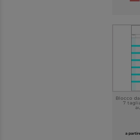
Blocco d
7 tagli
au
a parti