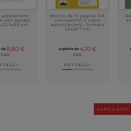
o azzeramenti
Blocco da 13 pagine IVA
Re
ri con spirale,
corrispettivi 2 copie
e
o 22.5x30 cm
autoricalcanti, formato
22x29.7 cm
8,80 €
4,10 €
e da
a partire da
CAD.
CAD.
TTAGLI
DETTAGLI
CARICA ALTRI