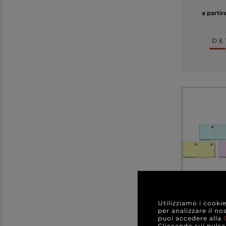
a partir
DE
Utilizziamo i cooki
Blocco n
per analizzare il no
formato 1
puoi accedere alla
a
Cliccando sui pulsan