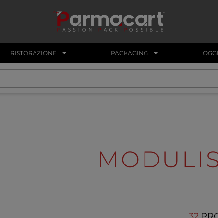
RISTORAZIONE
PACKAGING
OGGE
MODULIS
32
PR