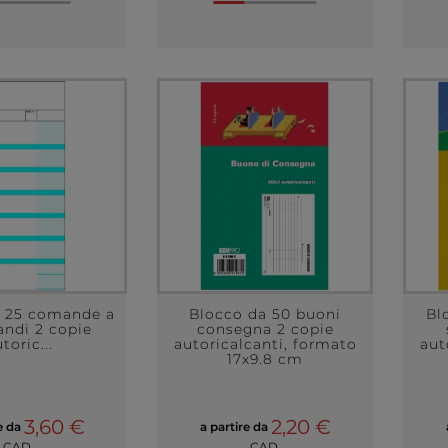
a 25 comande a
Blocco da 50 buoni
Bl
andi 2 copie
consegna 2 copie
toric...
autoricalcanti, formato
aut
17x9.8 cm
3,60 €
2,20 €
re da
a partire da
CAD.
CAD.