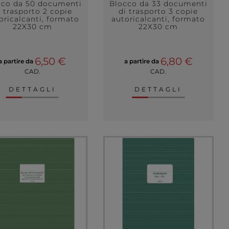
cco da 50 documenti
Blocco da 33 documenti
i trasporto 2 copie
di trasporto 3 copie
oricalcanti, formato
autoricalcanti, formato
22X30 cm
22X30 cm
6,50 €
6,80 €
a partire da
a partire da
CAD.
CAD.
DETTAGLI
DETTAGLI