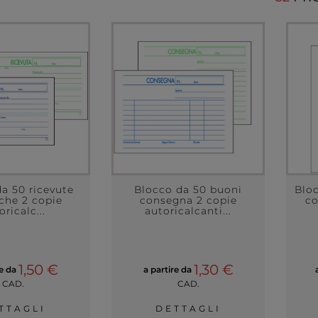
a 50 ricevute
Blocco da 50 buoni
Blo
che 2 copie
consegna 2 copie
co
oricalc...
autoricalcanti...
1,50 €
1,30 €
re da
a partire da
CAD.
CAD.
TTAGLI
DETTAGLI