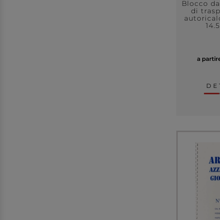
Blocco d
di tras
autorical
14.
a parti
DE