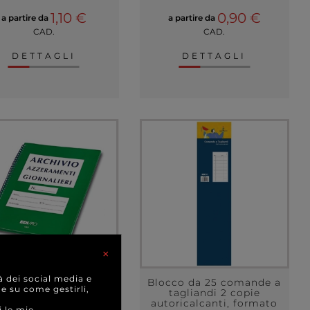
1,10 €
0,90 €
a partire da
a partire da
CAD.
CAD.
DETTAGLI
DETTAGLI
×
à dei social media e
rtella azzeramenti
Blocco da 25 comande a
 e su come gestirli,
rnalieri con spirale,
tagliandi 2 copie
ormato 22.5x30 cm
autoricalcanti, formato
i le mie