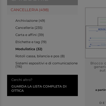
CANCELLERIA (498)
Archiviazione (49)
Cancelleria (235)
Carta e affini (39)
Etichette e tag (19)
Modulistica (32)
Rotoli cassa, bilancia e pos (8)
Sistemi espositivi e di comunicazione
Blocco d
(116)
generi
aut
Cerchi altro?
GUARDA LA LISTA COMPLETA DI
a parti
OTTICA
DE