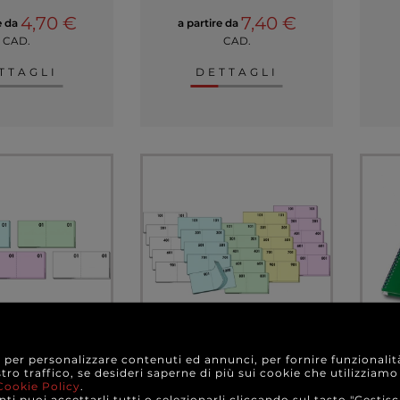
4,70 €
7,40 €
e da
a partire da
CAD.
CAD.
TTAGLI
DETTAGLI
e per personalizzare contenuti ed annunci, per fornire funzionalit
umerato 1/100,
Blocco numerato 1/1000,
Ca
stro traffico, se desideri saperne di più sui cookie che utilizziamo
3x6 cm, colori
formato 13x6 cm,
gio
Cookie Policy
.
ssortiti
confezione da 10 pezzi
f
ti puoi accettarli tutti o selezionarli cliccando sul tasto "Gestisc