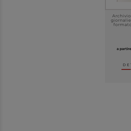
Archivi
giornalie
format
a partir
DE