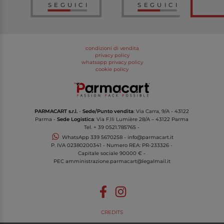
SEGUICI
SEGUICI
condizioni di vendita
privacy policy
whatsapp privacy policy
cookie policy
PARMACART s.r.l.
-
Sede/Punto vendita
: Via Carra, 9/A - 43122
Parma -
Sede Logistica
: Via F.lli Lumière 28/A – 43122 Parma
Tel.
+ 39 0521.785765
-
WhatsApp
339 5670258
-
info@parmacart.it
P. IVA
02380200341
- Numero REA: PR-
233326
-
Capitale sociale 90000 € -
PEC
amministrazione.parmacart@legalmail.it
CREDITS