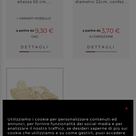
altezza 50 cm, ...
diametro 22cm, confez...
+ VARIANTI MODELLO
9,30 €
3,70 €
a partire da
a partire da
CAD.
A CONFEZIONE
DETTAGLI
DETTAGLI
×
Utilizziamo i cookie per personalizzare contenuti ed
annunci, per fornire funzionalità dei social media e per
analizzare il nostro traffico, se desideri saperne di più sui
Telo decorativo "Mechic",
cookie che utilizziamo e su come gestirli, puoi accedere
altezza 70 cm,...