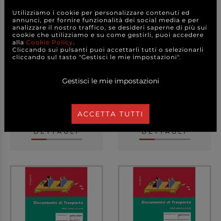
Utilizziamo i cookie per personalizzare contenuti ed
annunci, per fornire funzionalità dei social media e per
analizzare il nostro traffico, se desideri saperne di più sui
cookie che utilizziamo e su come gestirli, puoi accedere
alla
Cookie Policy
.
Cliccando sui pulsanti puoi accettarli tutti o selezionarli
Cartella azzeramenti
Blocco da 25 comande a
cliccando sul tasto "Gestisci le mie impostazioni".
giornalieri con spi...
tagliandi 2 copie...
Gestisci le mie impostazioni
8,50 €
4,80 €
a partire da
a partire da
ACCETTA TUTTI
CAD.
CAD.
DETTAGLI
DETTAGLI