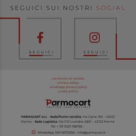
SEGUICI SUI NOSTRI
SOCIAL
SEGUICI
SEGUICI
condizioni di vendita
privacy policy
whatsapp privacy policy
cookie policy
PARMACART s.r.l.
-
Sede/Punto vendita
: Via Carra, 9/A - 43122
Parma -
Sede Logistica
: Via F.lli Lumière 28/A – 43122 Parma
Tel.
+ 39 0521.785765
-
WhatsApp
339 5670258
-
info@parmacart.it